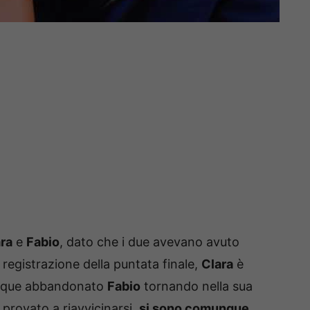
ra
e
Fabio
, dato che i due avevano avuto
 registrazione della puntata finale,
Clara
è
nque abbandonato
Fabio
tornando nella sua
provato a riavvicinarsi,
si sono comunque