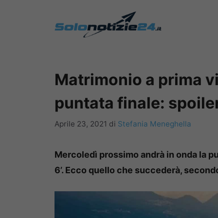
Vai
al
contenuto
Matrimonio a prima vis
puntata finale: spoile
Aprile 23, 2021
di
Stefania Meneghella
Mercoledì prossimo andrà in onda la pun
6’. Ecco quello che succederà, secondo