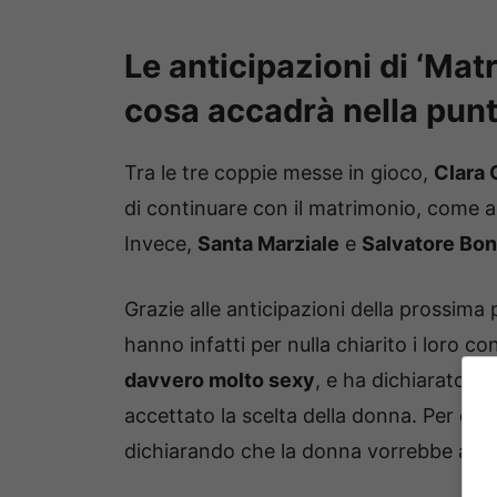
Le anticipazioni di ‘Matr
cosa accadrà nella punt
Tra le tre coppie messe in gioco,
Clara
di continuare con il matrimonio, come
Invece,
Santa Marziale
e
Salvatore Bon
Grazie alle anticipazioni della prossima
hanno infatti per nulla chiarito i loro con
davvero molto sexy
, e ha dichiarato d
accettato la scelta della donna. Per qu
dichiarando che la donna vorrebbe acca