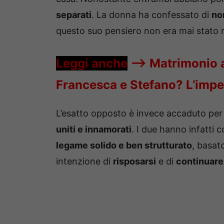
separati
. La donna ha confessato di
no
questo suo pensiero non era mai stato 
Leggi anche
—->
Matrimonio a
Francesca e Stefano? L’impe
L’esatto opposto è invece accaduto pe
uniti e innamorati
. I due hanno infatti 
legame solido e ben strutturato
, basat
intenzione di
risposarsi
e di
continuare