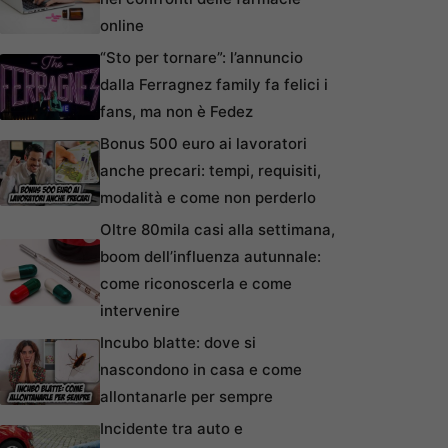
online
“Sto per tornare”: l’annuncio
dalla Ferragnez family fa felici i
fans, ma non è Fedez
Bonus 500 euro ai lavoratori
anche precari: tempi, requisiti,
modalità e come non perderlo
Oltre 80mila casi alla settimana,
boom dell’influenza autunnale:
come riconoscerla e come
intervenire
Incubo blatte: dove si
nascondono in casa e come
allontanarle per sempre
Incidente tra auto e