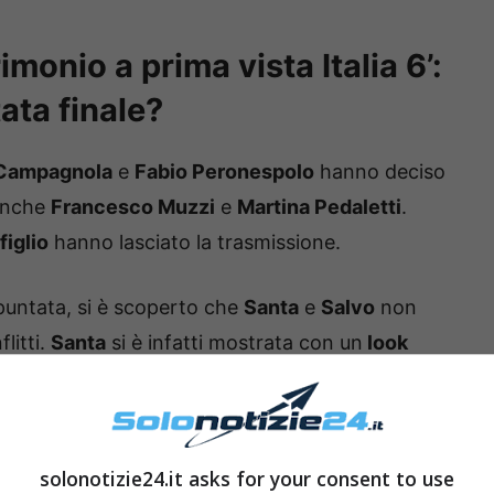
imonio a prima vista Italia 6’:
ata finale?
 Campagnola
e
Fabio Peronespolo
hanno deciso
 anche
Francesco Muzzi
e
Martina Pedaletti
.
figlio
hanno lasciato la trasmissione.
 puntata, si è scoperto che
Santa
e
Salvo
non
flitti.
Santa
si è infatti mostrata con un
look
i non voler più vedere
Salvatore
. Quest’ultimo ha
esto motivo, gli esperti hanno giudicato
Santa
nto a sé solo un
uomo perfetto
.
solonotizie24.it asks for your consent to use