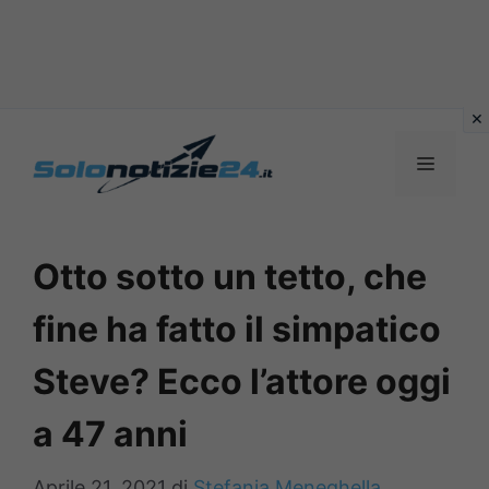
Vai
al
MENU
contenuto
Otto sotto un tetto, che
fine ha fatto il simpatico
Steve? Ecco l’attore oggi
a 47 anni
Aprile 21, 2021
di
Stefania Meneghella