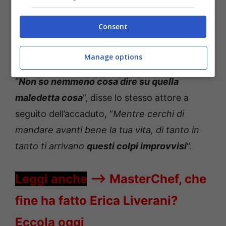
scritta “
Sono stato io a fare questo?
“, la frase
che il personaggio di
Steve Urkel
Consent
pronunciava spesso. L’annuncio fu
ovviamente subito
smentito
.
Manage options
“
Non so nemmeno cosa dire su quella
maledetta cosa
“, disse lo stesso attore a
seguito dell’accaduto, “
Mentre cerchi di
mandare avanti bene la tua vita, di tanto in
tanto ti arrivano
questi colpi improvvisi
“.
Leggi anche
—->
MasterChef, che
fine ha fatto Erica Liverani?
Eccola oggi