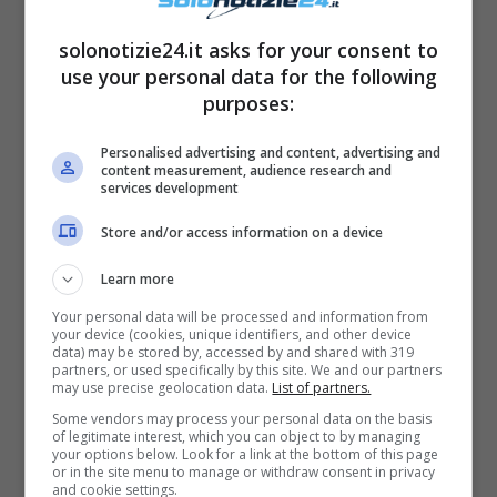
solonotizie24.it asks for your consent to
use your personal data for the following
purposes:
Personalised advertising and content, advertising and
content measurement, audience research and
services development
Store and/or access information on a device
Inoltre, nel 2006 circolò in rete una
falsa
Learn more
notizia
secondo lui l’attore avrebbe tentato il
Your personal data will be processed and information from
suicidio
. Nel testo della mail, era stato infatti
your device (cookies, unique identifiers, and other device
data) may be stored by, accessed by and shared with 319
inoltrato un rapporto della
Associated Press
partners, or used specifically by this site. We and our partners
may use precise geolocation data.
List of partners.
che sosteneva di aver trovato il
corpo morto
Some vendors may process your personal data on the basis
di White
nel suo appartamento di Los
of legitimate interest, which you can object to by managing
your options below. Look for a link at the bottom of this page
Angeles, insieme ad un bigliettino con la
or in the site menu to manage or withdraw consent in privacy
and cookie settings.