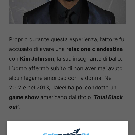
Proprio durante questa esperienza, l’attore fu
accusato di avere una
relazione clandestina
con
Kim Johnson
, la sua insegnante di ballo.
L’uomo affermò subito di non aver mai avuto
alcun legame amoroso con la donna. Nel
2012 e nel 2013, Jaleel ha poi condotto un
game show
americano dal titolo ‘
Total Black
out
‘.