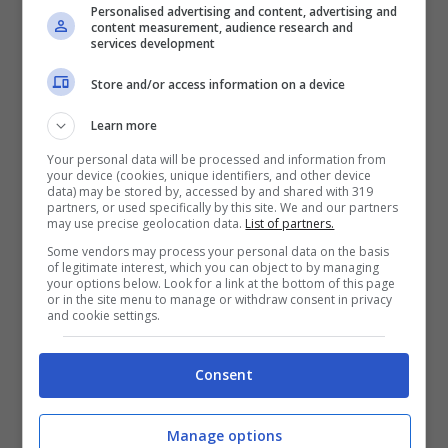
Personalised advertising and content, advertising and
content measurement, audience research and
services development
Store and/or access information on a device
Learn more
Your personal data will be processed and information from
your device (cookies, unique identifiers, and other device
data) may be stored by, accessed by and shared with 319
partners, or used specifically by this site. We and our partners
may use precise geolocation data.
List of partners.
Some vendors may process your personal data on the basis
of legitimate interest, which you can object to by managing
your options below. Look for a link at the bottom of this page
Leggi anche —–>
Paola Barale parla del suo
or in the site menu to manage or withdraw consent in privacy
and cookie settings.
rapporto con l’attrice Quattrini: “Tra di noi un
colpo di fulmine”
Consent
Il compagno di Bianca
Manage options