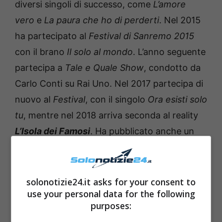
diversi singoli di successo, come
L’amore
vero
e
La paura che ho di perderti
. Nel 2015
ha partecipato al
Festival di Sanremo 2015
con il brano
Il solo al mondo
. L’anno seguente
partecipa a
Tale e Quale Show
, condotto da
Carlo Conti su Rai Uno. Nel 2017 partecipa di
nuovo al
Festival
, con il singolo
Ora esisti solo
tu
, mentre nel 2018 arriva seconda al reality
L’Isola dei Famosi
. Ha pubblicato anche un
romanzo, dal titolo Ora esisti solo tu.
Leggi anche —–>
Amici, (ancora) Lorella
solonotizie24.it asks for your consent to
Cuccarini contro Alessandra Celentano:
use your personal data for the following
purposes:
volano parole forti