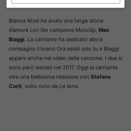
Atzei
Bianca Atzei ha avuto una lunga storia
d’amore con l’ex campione MotoGp,
Max
Biaggi
. La cantante ha dedicato allora
compagno il brano Ora esisti solo tu e Biaggi
appare anche nel video della canzone. I due si
sono però lasciati nel 2017. Oggi la cantante
vive una bellissima relazione con
Stefano
Corti
, volto noto de
Le Iene.