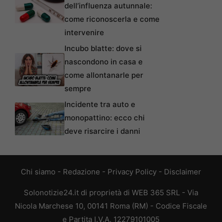
dell’influenza autunnale:
come riconoscerla e come
intervenire
Incubo blatte: dove si
nascondono in casa e
come allontanarle per
sempre
Incidente tra auto e
monopattino: ecco chi
deve risarcire i danni
Chi siamo
-
Redazione
-
Privacy Policy
-
Disclaimer
Solonotizie24.it di proprietà di WEB 365 SRL - Via
Nicola Marchese 10, 00141 Roma (RM) - Codice Fiscale
e Partita I.V.A. 12279101005