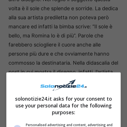
volta è il sole che splende e sorride. La dedica
alla sua artista prediletta non poteva però
mancare ed infatti la bimba scrive: “Il sole è
bello, ma Romina lo è di più”. Parole che
farebbero sciogliere il cuore anche alle
persone più dure e che ovviamente hanno
commosso la destinataria. Nella didascalia del
post in cui mostra il disegno, infatti, l’artista
scrive: “Come si fa a non avere alto il morale
quando si ricevono disegni come questo?”.
solonotizie24.it asks for your consent to
use your personal data for the following
Leggi anche ->
Katie Holmes e Tom Cruise,
purposes:
com’è diventata la figlia Suri. Ha 15 anni e i
capelli lunghi di Rapunzel
Personalised advertising and content, advertising and