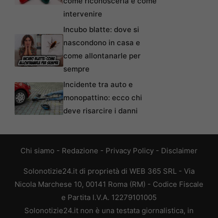
come riconoscerla e come
intervenire
Incubo blatte: dove si
nascondono in casa e
come allontanarle per
sempre
Incidente tra auto e
monopattino: ecco chi
deve risarcire i danni
Chi siamo
-
Redazione
-
Privacy Policy
-
Disclaimer
Solonotizie24.it di proprietà di WEB 365 SRL - Via
Nicola Marchese 10, 00141 Roma (RM) - Codice Fiscale
e Partita I.V.A. 12279101005
Solonotizie24.it non è una testata giornalistica, in