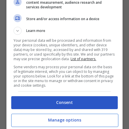
content measurement, audience research and
services development
La stessa commozione la provano le sue fan,
Store and/or access information on a device
concordi nell’affermare che un gesto di
Learn more
affetto reale da parte di un bambino è una
Your personal data will be processed and information from
delle cose più belle che si possano ricevere.
your device (cookies, unique identifiers, and other device
data) may be stored by, accessed by and shared with 319
Una delle sue fan scrive: “I bambini sono così
partners, or used specifically by this site. We and our partners
may use precise geolocation data.
List of partners.
onesti ei loro sentimenti vengono dal
Some vendors may process your personal data on the basis
profondo del loro cuore ???? ???? ????. La
of legitimate interest, which you can object to by managing
your options below. Look for a link at the bottom of this page
giornata non può che essere meravigliosa.
or in the site menu to manage or withdraw consent in privacy
and cookie settings.
☀️????☀️”. C’è anche chi concorda con la
dedica della piccola Lavinia e scrive: “Ha
Consent
ragione. Il nostro sole. La nostra stella”.
Manage options