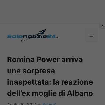
Vai
al
MENU
contenuto
Romina Power arriva
una sorpresa
inaspettata: la reazione
dell’ex moglie di Albano
Aprile 20, 2021
di
FabioS