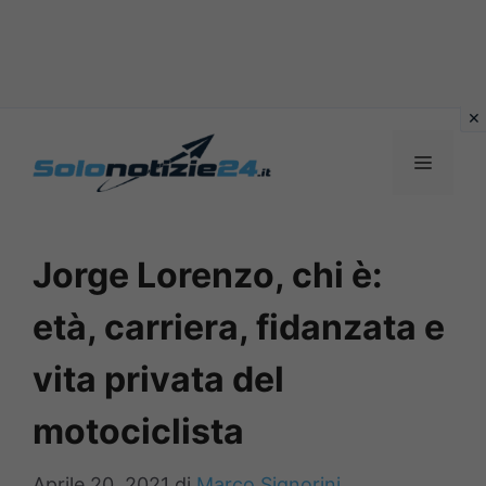
Vai
al
MENU
contenuto
Jorge Lorenzo, chi è:
età, carriera, fidanzata e
vita privata del
motociclista
Aprile 20, 2021
di
Marco Signorini