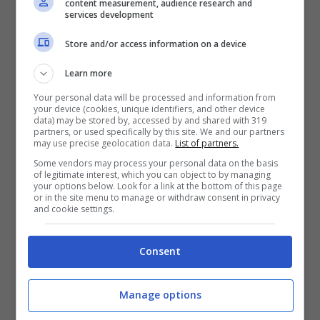
content measurement, audience research and
stati beccati
services development
Store and/or access information on a device
Learn more
Your personal data will be processed and information from
your device (cookies, unique identifiers, and other device
data) may be stored by, accessed by and shared with 319
partners, or used specifically by this site. We and our partners
may use precise geolocation data.
List of partners.
Some vendors may process your personal data on the basis
of legitimate interest, which you can object to by managing
your options below. Look for a link at the bottom of this page
or in the site menu to manage or withdraw consent in privacy
and cookie settings.
Leggi anche —–>
Amici, il retroscena doloroso
Consent
di Serena: problemi di salute e crolli emotivi,
il racconto
Manage options