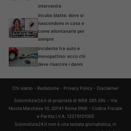
intervenire
Incubo blatte: dove si
nascondono in casa e
come allontanarle per
sempre
Incidente tra auto e
monopattino: ecco chi
deve risarcire i danni
Chi siamo
-
Redazione
-
Privacy Policy
-
Disclaimer
Solonotizie24.it di proprietà di WEB 365 SRL - Via
Nicola Marchese 10, 00141 Roma (RM) - Codice Fiscale
e Partita I.V.A. 12279101005
Solonotizie24.it non è una testata giornalistica, in