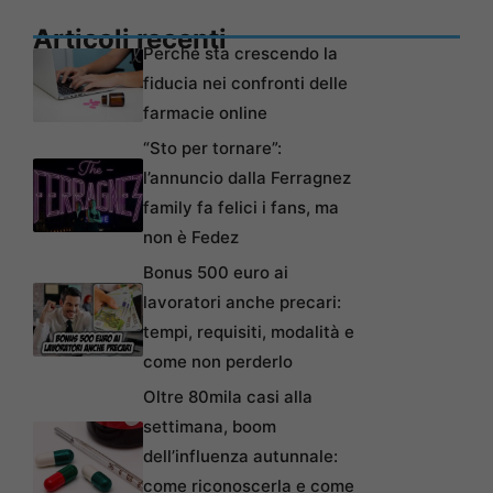
Articoli recenti
Perché sta crescendo la
fiducia nei confronti delle
farmacie online
“Sto per tornare”:
l’annuncio dalla Ferragnez
family fa felici i fans, ma
non è Fedez
Bonus 500 euro ai
lavoratori anche precari:
tempi, requisiti, modalità e
come non perderlo
Oltre 80mila casi alla
settimana, boom
dell’influenza autunnale:
come riconoscerla e come