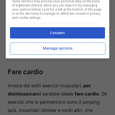
Some vendors may process your personal data on the basis
of legitimate interest, which you can object to by managing
your options below. Look for a link at the bottom of this page
or in the site menu to manage or withdraw consent in privacy
and cookie settings.
Consent
Manage options
Come disintossicarsi in 24 ore
Fare cardio
Invece dei soliti esercizi muscolari,
per
disintossicarci
sarebbe ideale
fare cardio
. Gli
esercizi che lo permettono sono il jumping
jack, mountain climber e molti altri, che