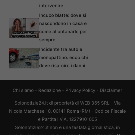
intervenire
Incubo blatte: dove si
nascondono in casa e
come allontanarle per
sempre
Incidente tra auto e
monopattino: ecco chi
deve risarcire i danni
Chi siamo
-
Redazione
-
Privacy Policy
-
Disclaimer
Solonotizie24.it di proprietà di WEB 365 SRL - Via
Nicola Marchese 10, 00141 Roma (RM) - Codice Fiscale
e Partita I.V.A. 12279101005
Solonotizie24.it non è una testata giornalistica, in