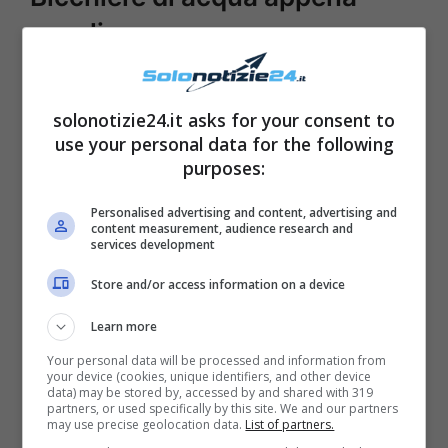
svegli
Appena apriamo gli occhi
al mattino
, chi non
solonotizie24.it asks for your consent to
vorrebbe un bel caffé, ma meglio optare per
use your personal data for the following
l’acqua
. Bere un bicchiere di acqua appena
purposes:
svegli, prima di ingerire qualsiasi altra cosa,
Personalised advertising and content, advertising and
mette in funzione l’organismo.
content measurement, audience research and
services development
Una buona dose di idratazione giornaliera
Store and/or access information on a device
con l’acqua, permette inoltre di disintossicarci
Learn more
e
farci perdere peso
, velocizzando il
Your personal data will be processed and information from
metabolismo.
your device (cookies, unique identifiers, and other device
data) may be stored by, accessed by and shared with 319
partners, or used specifically by this site. We and our partners
may use precise geolocation data.
List of partners.