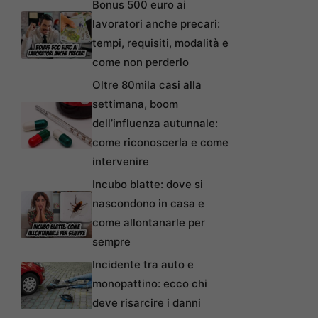
Bonus 500 euro ai
lavoratori anche precari:
tempi, requisiti, modalità e
come non perderlo
Oltre 80mila casi alla
settimana, boom
dell’influenza autunnale:
come riconoscerla e come
intervenire
Incubo blatte: dove si
nascondono in casa e
come allontanarle per
sempre
Incidente tra auto e
monopattino: ecco chi
deve risarcire i danni