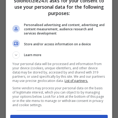
solonotizie24.it asks for your consent to
use your personal data for the following
purposes:
LEGGI ANCHE
->
Elisabetta
Personalised advertising and content, advertising and
Canalis, stivali country e (mini)
content measurement, audience research and
services development
bikini: la foto infiamma
Store and/or access information on a device
Instagram
Learn more
Your personal data will be processed and information from
LEGGI ANCHE
->
Amici, Veronica
your device (cookies, unique identifiers, and other device
data) may be stored by, accessed by and shared with 319
partners, or used specifically by this site. We and our partners
Peparini: ecco chi è il bellissimo
may use precise geolocation data.
List of partners.
Some vendors may process your personal data on the basis
ex marito padre della piccola
of legitimate interest, which you can object to by managing
your options below. Look for a link at the bottom of this page
or in the site menu to manage or withdraw consent in privacy
Olivia
and cookie settings.