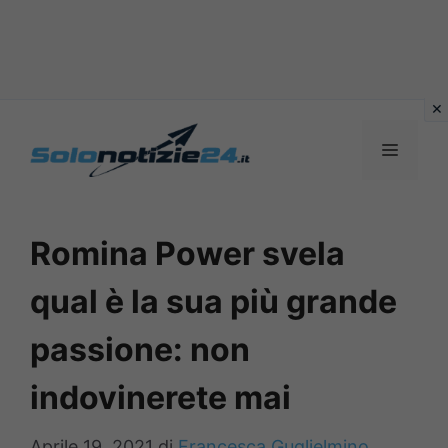
Vai
al
MENU
contenuto
Romina Power svela
qual è la sua più grande
passione: non
indovinerete mai
Aprile 19, 2021
di
Francesca Guglielmino