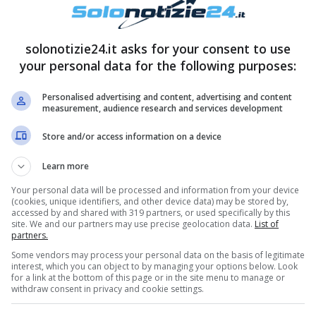
solonotizie24.it asks for your consent to use
your personal data for the following purposes:
Personalised advertising and content, advertising and content
measurement, audience research and services development
ncer ed attrice,
Martina Colombari.
L’ex Miss
Store and/or access information on a device
ero del rapporto con suo marito, l’ex calciatore
lche tempo, l’attrice, è diventata una vera e
Learn more
oi progetti futuri.
Your personal data will be processed and information from your device
(cookies, unique identifiers, and other device data) may be stored by,
accessed by and shared with 319 partners, or used specifically by this
site. We and our partners may use precise geolocation data.
List of
 la professionista di Amici: l’opinionista pazzo
partners.
Some vendors may process your personal data on the basis of legitimate
interest, which you can object to by managing your options below. Look
for a link at the bottom of this page or in the site menu to manage or
withdraw consent in privacy and cookie settings.