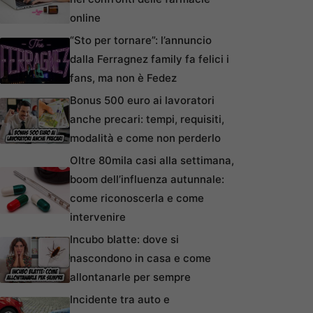
online
“Sto per tornare”: l’annuncio
dalla Ferragnez family fa felici i
fans, ma non è Fedez
Bonus 500 euro ai lavoratori
anche precari: tempi, requisiti,
modalità e come non perderlo
Oltre 80mila casi alla settimana,
boom dell’influenza autunnale:
come riconoscerla e come
intervenire
Incubo blatte: dove si
nascondono in casa e come
allontanarle per sempre
Incidente tra auto e