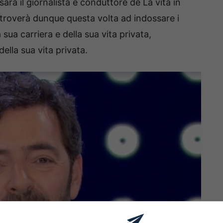
arà il giornalista e conduttore de La vita in
si troverà dunque questa volta ad indossare i
a sua carriera e della sua vita privata,
lla sua vita privata.