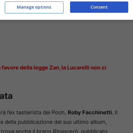
Manage options
Consent
favore della legge Zan, la Lucarelli non ci
tata
rà l’ex tastierista dei Pooh,
Roby Facchinetti.
Il
 e della pubblicazione del suo ultimo album,
i trova anche il brano
Rinascerò
, pubblicato