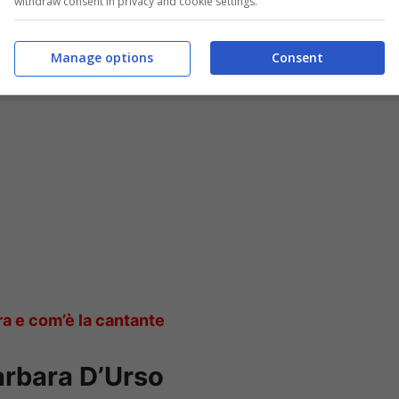
cato ad Amici, il Principe sbotta: le parole del
withdraw consent in privacy and cookie settings.
Manage options
Consent
era e com’è la cantante
arbara D’Urso