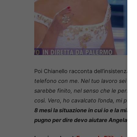
Poi Chianello racconta dell’insistenza d
telefono con me. Nel tuo lavoro sei bra
sarebbe finito, nel senso che le perso
così. Vero, ho cavalcato l’onda, mi pren
8 mesi la situazione in cui io e la mia f
pugno per dire devo aiutare Angela “.