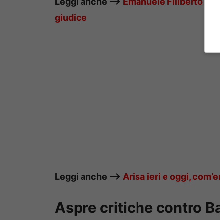
Leggi anche —–>
Emanuele Filiberto criti
giudice
Leggi anche —–>
Arisa ieri e oggi, com’
Aspre critiche contro B