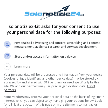
solonotizie24.it asks for your consent to use
your personal data for the following purposes:
Personalised advertising and content, advertising and content
measurement, audience research and services development
ella conduttrice:
“Volevi parlare a tutti costi al
Store and/or access information on a device
va a racimolare le persone. Tutto questo
Learn more
ne capito chi è veramente Angela. Non è stato
Your personal data will be processed and information from your device
(cookies, unique identifiers, and other device data) may be stored by,
do le mie responsabilità.
Barbara tu hai visto in
accessed by and shared with 319 partners, or used specifically by this
site. We and our partners may use precise geolocation data.
List of
amiglia ci siamo ritrovati. Non hai battuto un
partners.
Some vendors may process your personal data on the basis of legitimate
interest, which you can object to by managing your options below. Look
for a link at the bottom of this page or in the site menu to manage or