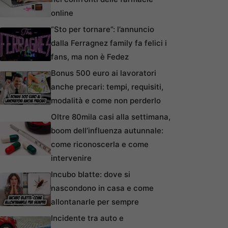
online
“Sto per tornare”: l’annuncio
dalla Ferragnez family fa felici i
fans, ma non è Fedez
Bonus 500 euro ai lavoratori
anche precari: tempi, requisiti,
modalità e come non perderlo
Oltre 80mila casi alla settimana,
boom dell’influenza autunnale:
come riconoscerla e come
intervenire
Incubo blatte: dove si
nascondono in casa e come
allontanarle per sempre
Incidente tra auto e