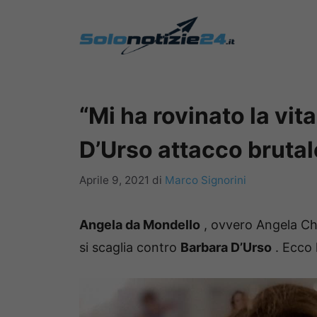
Vai
al
contenuto
“Mi ha rovinato la vit
D’Urso attacco brutale
Aprile 9, 2021
di
Marco Signorini
Angela da Mondello
, ovvero Angela Chi
si scaglia contro
Barbara D’Urso
.
Ecco 