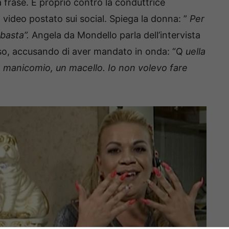
a frase.
E proprio contro la conduttrice
n video postato sui social.
Spiega la donna: ”
Per
 basta”.
Angela da Mondello parla dell’intervista
Urso, accusando di aver mandato in onda: “Q
uella
un manicomio, un macello. Io non volevo fare