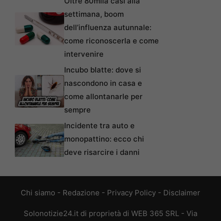
Oltre 80mila casi alla
settimana, boom
dell’influenza autunnale:
come riconoscerla e come
intervenire
Incubo blatte: dove si
nascondono in casa e
come allontanarle per
sempre
Incidente tra auto e
monopattino: ecco chi
deve risarcire i danni
Chi siamo
-
Redazione
-
Privacy Policy
-
Disclaimer
Solonotizie24.it di proprietà di WEB 365 SRL - Via