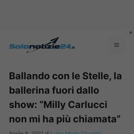
Vai
al
MENU
contenuto
Ballando con le Stelle, la
ballerina fuori dallo
show: “Milly Carlucci
non mi ha più chiamata”
Aprile 8, 2021
di
Luisa Maria Ciccotti