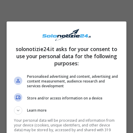
solonotizie24.it asks for your consent to
use your personal data for the following
purposes:
Personalised advertising and content, advertising and
La maestra ha poi spiegato che al tempo non
content measurement, audience research and
services development
fu riconfermata per una pura questione
anagrafica, in quell’edizione infatti venne
Store and/or access information on a device
scelta una ballerina più adulta perchè più
Learn more
adatta all’esigenze di quella edizione. La
Your personal data will be processed and information from
ballerina ha raccontato che aveva deciso di
your device (cookies, unique identifiers, and other device
data) may be stored by, accessed by and shared with 319