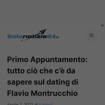
Vai
al
MENU
contenuto
Primo Appuntamento:
tutto ciò che c’è da
sapere sul dating di
Flavio Montrucchio
Aprile 7, 2021
di
FabioS