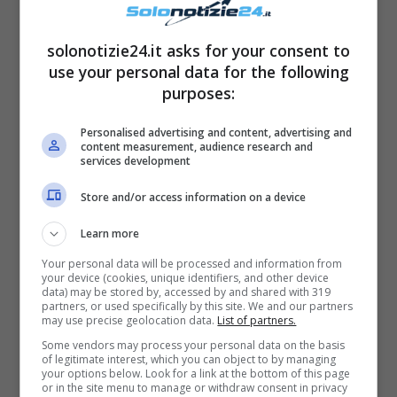
poiché c’è sempre l’interesse di comprendere
se le coppie cercheranno di conoscersi
solonotizie24.it asks for your consent to
meglio dopo quel primo incontro.
use your personal data for the following
purposes:
Personalised advertising and content, advertising and
content measurement, audience research and
services development
Store and/or access information on a device
Learn more
Your personal data will be processed and information from
your device (cookies, unique identifiers, and other device
data) may be stored by, accessed by and shared with 319
partners, or used specifically by this site. We and our partners
may use precise geolocation data.
List of partners.
Some vendors may process your personal data on the basis
Leggi anche ->
Rosalinda Cannavò e Andrea
of legitimate interest, which you can object to by managing
your options below. Look for a link at the bottom of this page
Zenga, battibecco in diretta. Lei: “Sei
or in the site menu to manage or withdraw consent in privacy