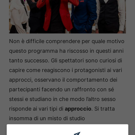
Non è difficile comprendere per quale motivo
questo programma ha riscosso in questi anni
tanto successo. Gli spettatori sono curiosi di
capire come reagiscono i protagonisti ai vari
approcci, osservano il comportamento dei
partecipanti facendo un raffronto con sé
stessi e studiano in che modo l’altro sesso
risponde ai vari tipi di
approccio
. Si tratta
insomma di un misto di studio
comportamentale e piacere del pettegolezzo,