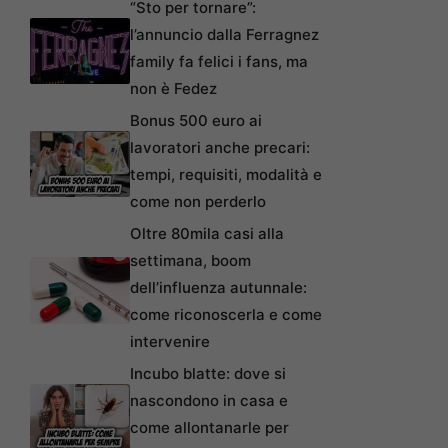
“Sto per tornare”:
l’annuncio dalla Ferragnez
family fa felici i fans, ma
non è Fedez
Bonus 500 euro ai
lavoratori anche precari:
tempi, requisiti, modalità e
come non perderlo
Oltre 80mila casi alla
settimana, boom
dell’influenza autunnale:
come riconoscerla e come
intervenire
Incubo blatte: dove si
nascondono in casa e
come allontanarle per