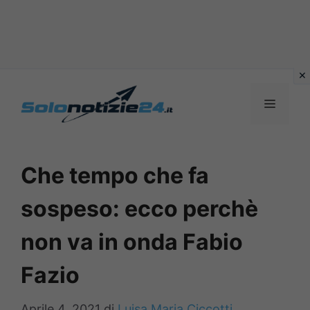
Vai
al
MENU
contenuto
Che tempo che fa
sospeso: ecco perchè
non va in onda Fabio
Fazio
Aprile 4, 2021
di
Luisa Maria Ciccotti