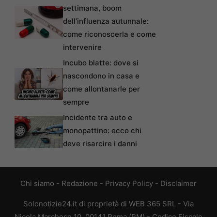
settimana, boom
dell’influenza autunnale:
come riconoscerla e come
intervenire
Incubo blatte: dove si
nascondono in casa e
come allontanarle per
sempre
Incidente tra auto e
monopattino: ecco chi
deve risarcire i danni
Chi siamo
-
Redazione
-
Privacy Policy
-
Disclaimer
Solonotizie24.it di proprietà di WEB 365 SRL - Via
Nicola Marchese 10, 00141 Roma (RM) - Codice Fiscale