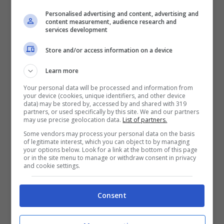
Personalised advertising and content, advertising and
content measurement, audience research and
Che tempo che fa, è un programma divenuto
services development
storico per tutti gli appassionati del genere.
Store and/or access information on a device
La conduzione di Fabio Fazio convince
Learn more
puntata dopo puntata, e la sua serietà è
Your personal data will be processed and information from
divenuta il suo fiore all’occhiello. Il clima di
your device (cookies, unique identifiers, and other device
data) may be stored by, accessed by and shared with 319
rigore viene puntualmente smorzata dalla
partners, or used specifically by this site. We and our partners
may use precise geolocation data.
List of partners.
simpatia e dall’irriverenza dall’amatissima
Some vendors may process your personal data on the basis
Luciana Littizzetto, che con la sua
of legitimate interest, which you can object to by managing
your options below. Look for a link at the bottom of this page
travolgente ironia riesce a portare al centro
or in the site menu to manage or withdraw consent in privacy
and cookie settings.
dell’attenzione anche i temi più delicati.
Consent
LEGGI ANCHE ->
Alessandra Mastronardi, no
alle nozze: la motivazione dell’attrice