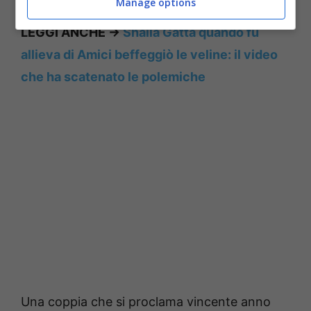
Manage options
LEGGI ANCHE ->
Shaila Gatta quando fu
allieva di Amici beffeggiò le veline: il video
che ha scatenato le polemiche
Una coppia che si proclama vincente anno