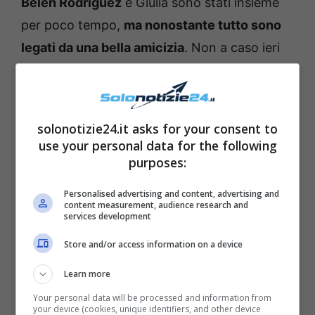
Belen Rodriguez
e Giulia sono stati insieme
per poco tempo,
ma nonostante tutto sono
legati da una bella amicizia
. Non a caso ieri
non c’è stato alcun clima di tensione tra i due.
solonotizie24.it asks for your consent to
use your personal data for the following
purposes:
Personalised advertising and content, advertising and
content measurement, audience research and
services development
Store and/or access information on a device
Learn more
Your personal data will be processed and information from
your device (cookies, unique identifiers, and other device