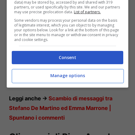
data) may be stored by, accessed by and shared with 319
partners, or used specifically by this site. We and our partners
may use precise geolocation data.
List of partners.
Some vendors may process your personal data on the basis
of legitimate interest, which you can object to by managing
your options below. Look for a link at the bottom of this page
or in the site menu to manage or withdraw consent in privacy
and cookie settings.
Consent
Manage options
Giulia Pauselli – Solonotizie24
Leggi anche ->
Scambio di messaggi tra
Stefano De Martino ed Emma Marrone |
Spuntano i commenti