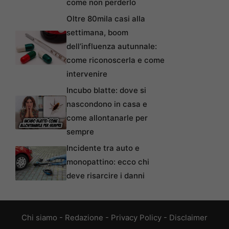
come non perderlo
Oltre 80mila casi alla
settimana, boom
dell’influenza autunnale:
come riconoscerla e come
intervenire
Incubo blatte: dove si
nascondono in casa e
come allontanarle per
sempre
Incidente tra auto e
monopattino: ecco chi
deve risarcire i danni
Chi siamo
-
Redazione
-
Privacy Policy
-
Disclaimer