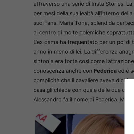
attraverso una serie di Insta Stories. L
per mesi della sua lealtà all’interno del
suoi fans. Maria Tona, splendida parteci
al centro di molte polemiche soprattutt
L’ex dama ha frequentato per un po’ di
anno in meno di lei. La differenza anagr
sintonia era forte così come l’attrazion
conoscenza anche con
Federica
ed è s
complicità che il cavaliere aveva dichia
casa gli chiede con quale delle due dam
Alessandro fa il nome di Federica. Maria