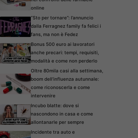
online
“Sto per tornare”: l’annuncio
dalla Ferragnez family fa felici i
fans, ma non è Fedez
Bonus 500 euro ai lavoratori
anche precari: tempi, requisiti,
modalità e come non perderlo
Oltre 80mila casi alla settimana,
boom dell’influenza autunnale:
come riconoscerla e come
intervenire
Incubo blatte: dove si
nascondono in casa e come
allontanarle per sempre
Incidente tra auto e