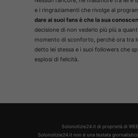
Nessun rancore, nè malumore tra lei e la
e i ringraziamenti che rivolge al progr
dare ai suoi fans è che la sua conosc
decisione di non vederlo più più a qua
momento di sconforto, perchè ora tra 
detto lei stessa e i suoi followers che 
esplosi di felicità.
Solonotizie24.it di proprietà di W
Solonotizie24.it non è una testata giornalisti