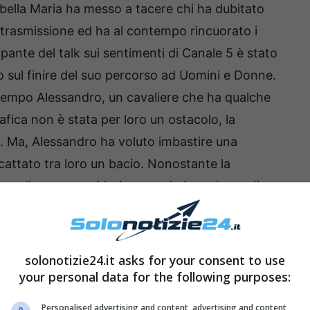
a bella Maria ha messo a tacere chi ha dubitato
la trasmissione ed ha al contempo rincuorato i
pante del talk sui sentimenti di Canale 5 è stato
o sul finire del suo percorso ad Uomini e Donne.
 tempo Alessandro, un cavaliere che ha qualche
afica non è stata per loro un ostacolo, la
e. Ma, Alessandro ha voluto imbastire una
cattato tra loro un bacio. Nonostante la
rato di avere con Maria, quando la padrona di
e si trovasse meglio, inaspettatamente
, delusa decide di chiudere la frequentazione.
solonotizie24.it asks for your consent to use
your personal data for the following purposes:
Personalised advertising and content, advertising and content