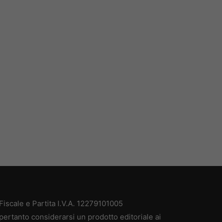
iscale e Partita I.V.A. 12279101005
pertanto considerarsi un prodotto editoriale ai