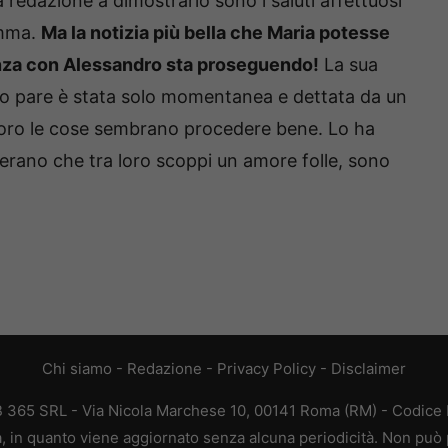
 redazione a dimostrarlo sono i saluti affettuosi
amma.
Ma la notizia più bella che Maria potesse
enza con Alessandro sta proseguendo!
La sua
nto pare è stata solo momentanea e dettata da un
loro le cose sembrano procedere bene. Lo ha
sperano che tra loro scoppi un amore folle, sono
Chi siamo
-
Redazione
-
Privacy Policy
-
Disclaimer
EB 365 SRL - Via Nicola Marchese 10, 00141 Roma (RM) - Codice F
ca, in quanto viene aggiornato senza alcuna periodicità. Non può 