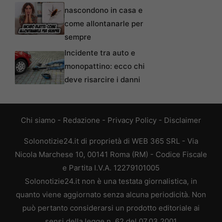
nascondono in casa e
come allontanarle per
sempre
Incidente tra auto e
monopattino: ecco chi
deve risarcire i danni
Chi siamo
-
Redazione
-
Privacy Policy
-
Disclaimer
Solonotizie24.it di proprietà di WEB 365 SRL - Via
Nicola Marchese 10, 00141 Roma (RM) - Codice Fiscale
e Partita I.V.A. 12279101005
Solonotizie24.it non è una testata giornalistica, in
quanto viene aggiornato senza alcuna periodicità. Non
può pertanto considerarsi un prodotto editoriale ai
sensi della legge n. 62 del 07.03.2001