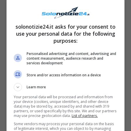
un giorno nero…”
solonotizie24.it asks for your consent to
use your personal data for the following
purposes:
Personalised advertising and content, advertising and
content measurement, audience research and
services development
Store and/or access information on a device
Learn more
Dopo la fine della sua storia con Francesco, la
Your personal data will be processed and information from
your device (cookies, unique identifiers, and other device
Chiatti ha infatti intrapreso un nuovo
data) may be stored by, accessed by and shared with 319
partners, or used specifically by this site. We and our partners
percorso di vita in modo autonomo,
may use precise geolocation data.
List of partners.
dedicandosi molto ai suoi
hobby
, alle sue
Some vendors may process your personal data on the basis
of legitimate interest, which you can object to by managing