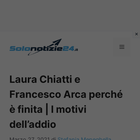
Vai
al
MENU
contenuto
Laura Chiatti e
Francesco Arca perché
è finita | I motivi
dell’addio
Marzo 27, 2021
di
Stefania Meneghella