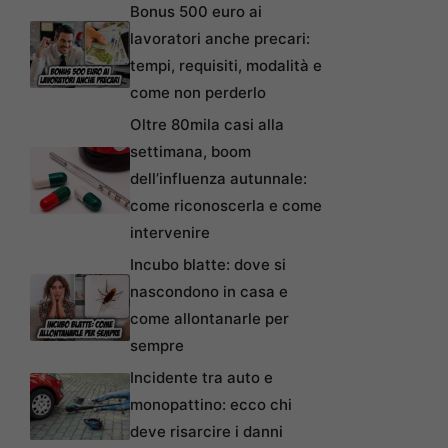
Bonus 500 euro ai
lavoratori anche precari:
tempi, requisiti, modalità e
come non perderlo
Oltre 80mila casi alla
settimana, boom
dell’influenza autunnale:
come riconoscerla e come
intervenire
Incubo blatte: dove si
nascondono in casa e
come allontanarle per
sempre
Incidente tra auto e
monopattino: ecco chi
deve risarcire i danni