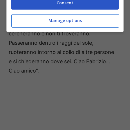
Consent
mano alzata come facevi tu ogni volta , per
ricordarci che la vita è bella. Ora però aiutaci ,
Manage options
aiutaci a capire. Gli anni, le ore, gli occhi ,ti
cercheranno e non ti troveranno.
Passeranno dentro i raggi del sole,
ruoteranno intorno al collo di altre persone
e si chiederanno dove sei. Ciao Fabrizio…
Ciao amico”.