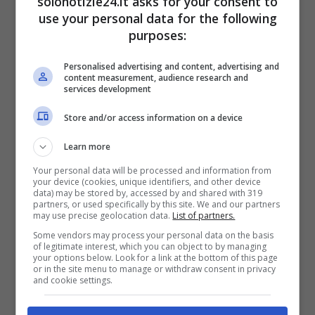
solonotizie24.it asks for your consent to
use your personal data for the following
gelo: perché hanno litigato?
purposes:
Leggi anche —->
Gerry Scotti prima foto da
Personalised advertising and content, advertising and
content measurement, audience research and
nonno: eccolo con la piccola Ginevra
services development
Store and/or access information on a device
“Oggi è un giorno nero . Hai portato via con
Learn more
te , il rosso della passione, il verde della
speranza, il giallo dell’ allegria, l’azzurro della
Your personal data will be processed and information from
your device (cookies, unique identifiers, and other device
tua energia, l’arancio della tua incredibile
data) may be stored by, accessed by and shared with 319
partners, or used specifically by this site. We and our partners
purezza e sincerità. Dicono che l’addio sia in
may use precise geolocation data.
List of partners.
Some vendors may process your personal data on the basis
realtà sempre un arrivederci, e sicuramente
of legitimate interest, which you can object to by managing
your options below. Look for a link at the bottom of this page
nel tuo “arrivederci “ ci hai trovati tutti li , noi,
or in the site menu to manage or withdraw consent in privacy
and cookie settings.
un girotondo di anime che ti ameranno per
sempre , pronte a ballarti attorno con la