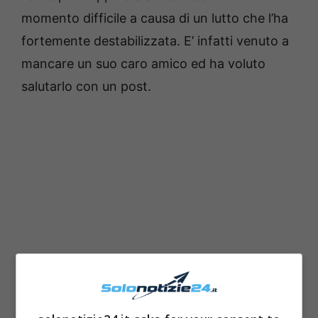
momento difficile a causa di un lutto che l’ha
fortemente destabilizzata. E’ infatti venuto a
mancare un suo caro amico ed ha voluto
salutarlo con un post.
Leggi anche —->
Elodie e Emma da amiche al