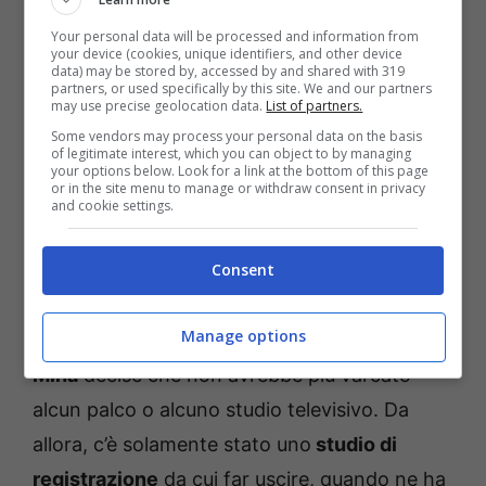
piccolo schermo nel 1974, durante il suo
Your personal data will be processed and information from
your device (cookies, unique identifiers, and other device
ultimo show televisivo ‘
Milleluci
‘ con
data) may be stored by, accessed by and shared with 319
partners, or used specifically by this site. We and our partners
Raffaella Carrà
. Durante l’occasione, la
may use precise geolocation data.
List of partners.
cantante disse di essere stata male e che
non
Some vendors may process your personal data on the basis
of legitimate interest, which you can object to by managing
avrebbe mai più cantato
.
your options below. Look for a link at the bottom of this page
or in the site menu to manage or withdraw consent in privacy
and cookie settings.
Com’è diventata e cosa fa
Consent
Mina oggi
Manage options
Sono trascorsi numerosi anni da quando
Mina
decise che non avrebbe più varcato
alcun palco o alcuno studio televisivo. Da
allora, c’è solamente stato uno
studio di
registrazione
da cui far uscire, quando ne ha