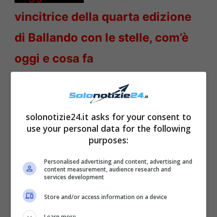
vincitrice della quarta edizione
di Ballando con le stelle, com’è
oggi e cosa fa
solonotizie24.it asks for your consent to
use your personal data for the following
purposes:
Personalised advertising and content, advertising and
content measurement, audience research and
services development
Store and/or access information on a device
Mina
apparve infatti per l’ultima volta nel
Learn more