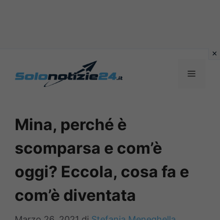
Vai
al
MENU
contenuto
Mina, perché è
scomparsa e com’è
oggi? Eccola, cosa fa e
com’è diventata
Marzo 26, 2021
di
Stefania Meneghella