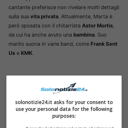
cantante preferisce non rivelare molti dettagli
sulla sua
vita privata
. Attualmente, Marta è
però sposata con il chitarrista
Astor Mortis
,
da cui ha anche avuto una
bambina
. Suo
marito suona in varie band, come
Frank Sent
Us
e
KMK
.
solonotizie24.it asks for your consent to
use your personal data for the following
purposes: