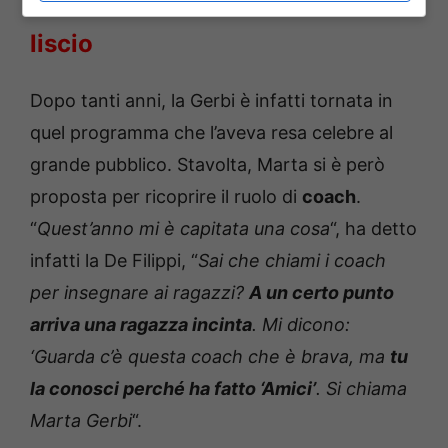
nuovo look: caschetto corto e
liscio
Dopo tanti anni, la Gerbi è infatti tornata in
quel programma che l’aveva resa celebre al
grande pubblico. Stavolta, Marta si è però
proposta per ricoprire il ruolo di
coach
.
“
Quest’anno mi è capitata una cosa
“, ha detto
infatti la De Filippi, “
Sai che chiami i coach
per insegnare ai ragazzi?
A un certo punto
arriva una ragazza incinta
. Mi dicono:
‘Guarda c’è questa coach che è brava, ma
tu
la conosci perché ha fatto ‘Amici’
. Si chiama
Marta Gerbi
“.