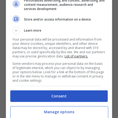
Personalised advertising and content, advertising and
content measurement, audience research and
services development
Marta Gerbi e Maria De
Store and/or access information on a device
Filippi: l’incontro dopo
Learn more
molti anni
Your personal data will be processed and information from
your device (cookies, unique identifiers, and other device
data) may be stored by, accessed by and shared with 319
partners, or used specifically by this site. We and our partners
Durante un’ospitata di
Maria De Filippi
nel
may use precise geolocation data.
List of partners.
programma ‘
Domenica In
‘ condotto da
Mara
Some vendors may process your personal data on the basis
of legitimate interest, which you can object to by managing
Venier
, la conduttrice ha raccontato alcuni
your options below. Look for a link at the bottom of this page
or in the site menu to manage or withdraw consent in privacy
aneddoti sull’ex concorrente di ‘
Amici
‘ Marta.
and cookie settings.
Leggi anche
—->
Giulia Molino,
Consent
l’ex allieva di Amici cambia di
Manage options