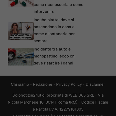
come riconoscerla e come
intervenire
Incubo blatte: dove si
nascondono in casa e
come allontanarle per
sempre
Incidente tra auto e
monopattino: ecco chi
deve risarcire i danni
Chi siamo
-
Redazione
-
Privacy Policy
-
Disclaimer
Solonotizie24.it di proprietà di WEB 365 SRL - Via
Nicola Marchese 10, 00141 Roma (RM) - Codice Fiscale
e Partita I.V.A. 12279101005