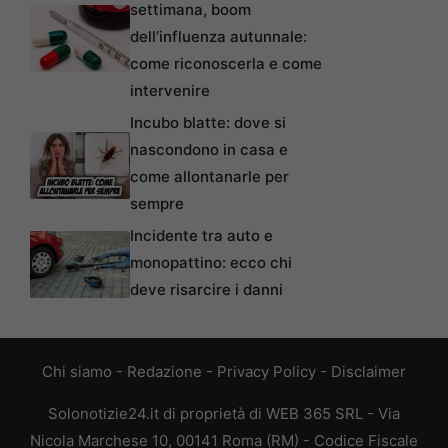
settimana, boom
dell’influenza autunnale:
come riconoscerla e come
intervenire
Incubo blatte: dove si
nascondono in casa e
come allontanarle per
sempre
Incidente tra auto e
monopattino: ecco chi
deve risarcire i danni
Chi siamo
-
Redazione
-
Privacy Policy
-
Disclaimer
Solonotizie24.it di proprietà di WEB 365 SRL - Via
Nicola Marchese 10, 00141 Roma (RM) - Codice Fiscale