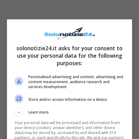
solonotizie24.it asks for your consent to
use your personal data for the following
purposes:
Personalised advertising and content, advertising and
content measurement, audience research and
Alessio Zucchini
è così intervenuto
services development
scherzando: “
Lo voglio prendere come un
Store and/or access information on a device
segno. E’ lui che si occupa di baloon art
“. Con
Learn more
grandissima sorpresa, la risposta del
Your personal data will be processed and information from
giornalista è stata giustissima, ed il
your device (cookies, unique identifiers, and other device
data) may be stored by, accessed by and shared with 319
conduttore è rimasto davvero sbalordito.
partners, or used specifically by this site. We and our partners