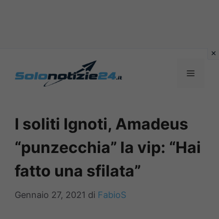
Vai
al
MENU
contenuto
I soliti Ignoti, Amadeus
“punzecchia” la vip: “Hai
fatto una sfilata”
Gennaio 27, 2021
di
FabioS