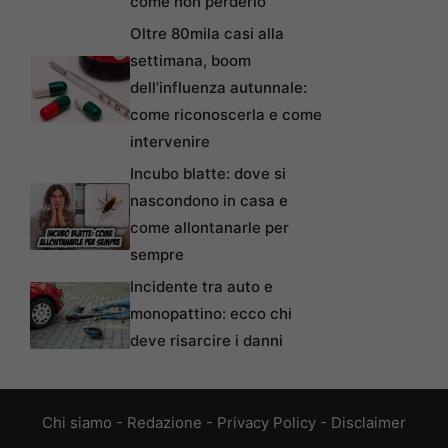
come non perderlo
Oltre 80mila casi alla
settimana, boom
dell’influenza autunnale:
come riconoscerla e come
intervenire
Incubo blatte: dove si
nascondono in casa e
come allontanarle per
sempre
Incidente tra auto e
monopattino: ecco chi
deve risarcire i danni
Chi siamo
-
Redazione
-
Privacy Policy
-
Disclaimer