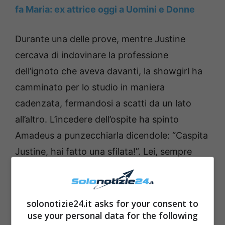
fa Maria: ex attrice oggi a Uomini e Donne
Durante una delle prove, mentre Justine
cercava di indovinare la professione
dell’ignoto che aveva davanti, la showgirl ha
camminato per lo studio in maniera
cadenzata, fermandosi a scatti da un lato
all’altro. L’incedere dell’ospite ha spinto
Amadeus a punzecchiarla dicendole: “Caspita
Justine, hai fatto una sfilata!”. Lei, sempre
con la risposta pronta, ha detto
immediatamente: “L’abito merita”.
solonotizie24.it asks for your consent to
Leggi anche ->
Wilma De Angelis doloroso
use your personal data for the following