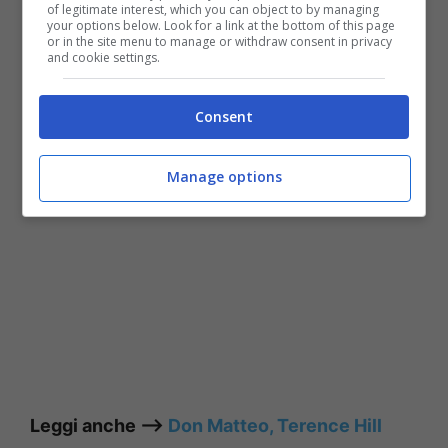
figlia ne parla come se fosse ancora con noi”.
of legitimate interest, which you can object to by managing
your options below. Look for a link at the bottom of this page
or in the site menu to manage or withdraw consent in privacy
and cookie settings.
Leggi anche —–>
Rosalinda Cannavò, com’era
prima di diventare un’attrice di successo
Consent
Manage options
Leggi anche —–>
Don Matteo, Terence Hill