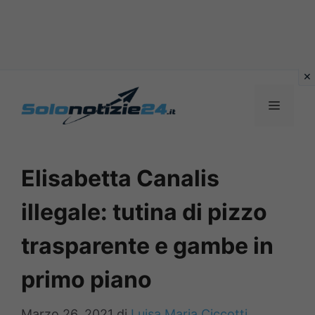
Vai
al
MENU
contenuto
Elisabetta Canalis
illegale: tutina di pizzo
trasparente e gambe in
primo piano
Marzo 26, 2021
di
Luisa Maria Ciccotti