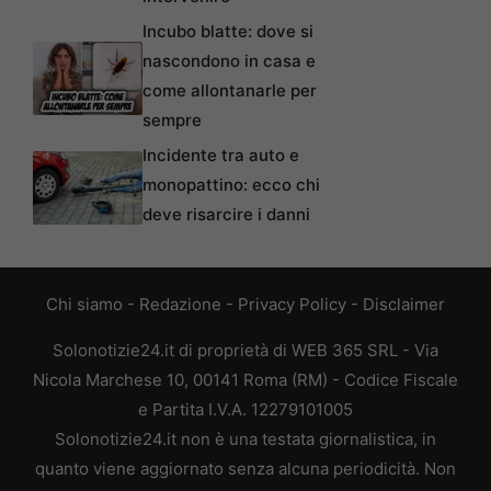
Incubo blatte: dove si
nascondono in casa e
come allontanarle per
sempre
Incidente tra auto e
monopattino: ecco chi
deve risarcire i danni
Chi siamo
-
Redazione
-
Privacy Policy
-
Disclaimer
Solonotizie24.it di proprietà di WEB 365 SRL - Via
Nicola Marchese 10, 00141 Roma (RM) - Codice Fiscale
e Partita I.V.A. 12279101005
Solonotizie24.it non è una testata giornalistica, in
quanto viene aggiornato senza alcuna periodicità. Non