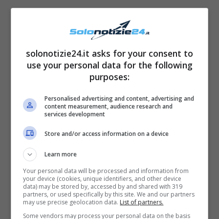
Verissimo: Elisabetta
Canalis ricorda suo padre
solonotizie24.it asks for your consent to
use your personal data for the following
Ospite a Verissimo da Silvia Toffanin,
purposes:
Elisabetta Canalis ha parlato del rapporto con
i suoi affetti più cari, raccontando a cuore
Personalised advertising and content, advertising and
content measurement, audience research and
aperto anche il dolore per la scomparsa del
services development
sua mata papà. ” Secondo me mia figlia ha gli
Store and/or access information on a device
occhi del mio papà. Lei lo nomina sempre”,
Learn more
poi aggiunge: “Una volta a scuola la maestra
Your personal data will be processed and information from
mi ha detto
Skyler
gioca sempre con il
your device (cookies, unique identifiers, and other device
data) may be stored by, accessed by and shared with 319
nonno. E io ho risposto il nonno non c’è più e
partners, or used specifically by this site. We and our partners
may use precise geolocation data.
List of partners.
la maestra è rimasta sorpresa perché mia
Some vendors may process your personal data on the basis