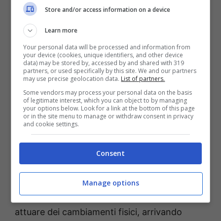
Store and/or access information on a device
Learn more
Your personal data will be processed and information from
your device (cookies, unique identifiers, and other device
data) may be stored by, accessed by and shared with 319
partners, or used specifically by this site. We and our partners
may use precise geolocation data.
List of partners.
Some vendors may process your personal data on the basis
of legitimate interest, which you can object to by managing
Lesli Kay è nata a Charleston, in West
your options below. Look for a link at the bottom of this page
or in the site menu to manage or withdraw consent in privacy
Viriginia il 13 giugno del 1965. Entra a far
and cookie settings.
parte della grande famiglia della soap nel
2005. Tutti gli affezionati di Beautiful
Consent
ricorderanno bene che Felicia nella soap ad
un cero punto si ammala. L’attrice che le ha
Manage options
prestato il volto, Lesli Kay ha dovuto dunque
attuare dei cambiamenti fisici, arrivando