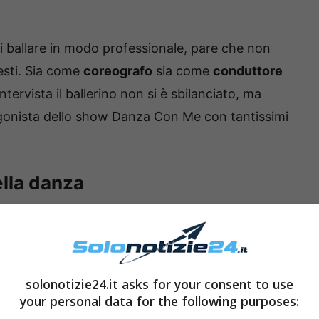
 ballare in modo professionale, pare che non
vesti. Sia come
coreografo
sia come
conduttore
intervista il ballerino non si è sbilanciato, ma
onista dello show Danza Con Me con tantissimi
lla danza
vista, ha poi parlato della drammatica situazione
ettacolo
. Ha spiegato infatti che ci sono migliaia
ammatiche e disperate con show e spettacoli
solonotizie24.it asks for your consent to use
ito economico gigantesco. Inoltre, nella danza,
your personal data for the following purposes:
annullato, cosa che per un ballerino è molto