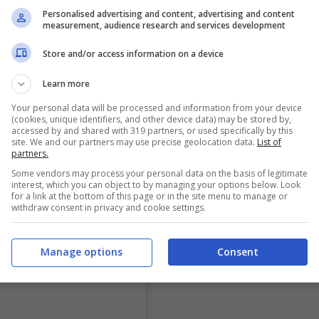
Personalised advertising and content, advertising and content
atto tra ballerini è evidentemente necessario – ha
measurement, audience research and services development
mamente difficile da realizzare”.
Store and/or access information on a device
Learn more
Your personal data will be processed and information from your device
(cookies, unique identifiers, and other device data) may be stored by,
accessed by and shared with 319 partners, or used specifically by this
site. We and our partners may use precise geolocation data.
List of
partners.
Some vendors may process your personal data on the basis of legitimate
interest, which you can object to by managing your options below. Look
for a link at the bottom of this page or in the site menu to manage or
withdraw consent in privacy and cookie settings.
Manage options
Consent