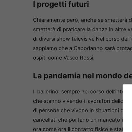
I progetti futuri
Chiaramente però, anche se smetterà di
smetterà di praticare la danza in altre 
di diversi show televisivi. Nel corso dell’
sappiamo che a Capodanno sarà protag
ospiti come Vasco Rossi.
La pandemia nel mondo de
Il ballerino, sempre nel corso dell’inter
che stanno vivendo i lavoratori dello
sp
di persone che vivono in situazioni dr
cancellati che portano un mancato intro
ora come ora il contatto fisico è stato 