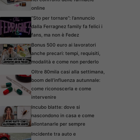
online
“Sto per tornare”: l’annuncio
dalla Ferragnez family fa felici i
fans, ma non è Fedez
Bonus 500 euro ai lavoratori
anche precari: tempi, requisiti,
modalità e come non perderlo
Oltre 80mila casi alla settimana,
boom dell’influenza autunnale:
come riconoscerla e come
intervenire
Incubo blatte: dove si
nascondono in casa e come
allontanarle per sempre
Incidente tra auto e