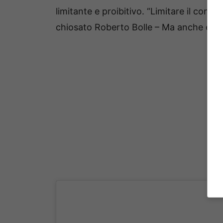
limitante e proibitivo. “Limitare il cont
chiosato Roberto Bolle – Ma anche estre