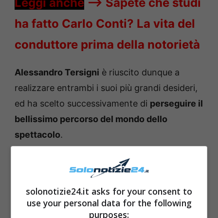
Leggi anche
—->
Sapete che studi
ha fatto Carlo Conti? La vita del
conduttore prima della notorietà
Alessandro Tersigni
è riuscito dunque a
realizzare entrambi i suoi più grandi desideri,
ed ha scelto successivamente di
perseguire il
bellissimo percorso del mondo dello
spettacolo
.
solonotizie24.it asks for your consent to
use your personal data for the following
purposes: