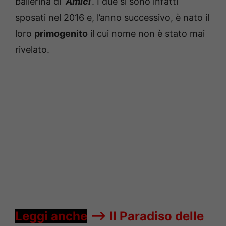
ballerina di ‘
Amici
‘. I due si sono infatti
sposati nel 2016 e, l’anno successivo, è nato il
loro
primogenito
il cui nome non è stato mai
rivelato.
Leggi anche
—->
Il Paradiso delle