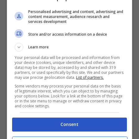
Personalised advertising and content, advertising and
content measurement, audience research and
services development
Store and/or access information on a device
La vita privata di
Learn more
Your personal data will be processed and information from
Alessandro Tersigni
your device (cookies, unique identifiers, and other device
data) may be stored by, accessed by and shared with 319
partners, or used specifically by this site. We and our partners
may use precise geolocation data.
List of partners.
Prima della sua esperienza nel ‘
Grande
Some vendors may process your personal data on the basis
Fratello
‘,
Alessandro Tersigni
ha avuto
due
of legitimate interest, which you can object to by managing
your options below. Look for a link at the bottom of this page
relazioni importanti
. L’ultima tra queste è
or in the site menu to manage or withdraw consent in privacy
and cookie settings.
durata tre anni ed è finita poco prima della
sua partecipazione al noto reality show.
Consent