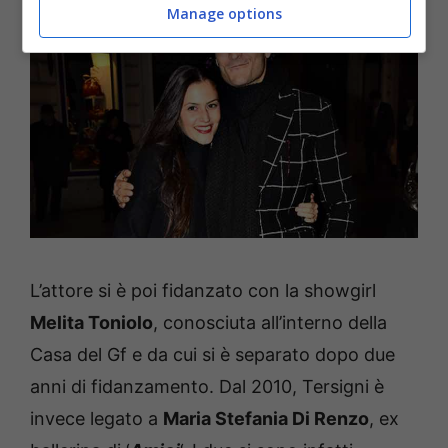
Manage options
L’attore si è poi fidanzato con la showgirl
Melita Toniolo
, conosciuta all’interno della
Casa del Gf e da cui si è separato dopo due
anni di fidanzamento. Dal 2010, Tersigni è
invece legato a
Maria Stefania Di Renzo
, ex