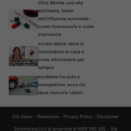
Oltre 80mila casi alla
settimana, boom
dell’influenza autunnale:
come riconoscerla e come
intervenire
Incubo blatte: dove si
nascondono in casa e
come allontanarle per
sempre
Incidente tra auto e
monopattino: ecco chi
deve risarcire i danni
Chi siamo
-
Redazione
-
Privacy Policy
-
Disclaimer
Solonotizie24.it di proprietà di WEB 365 SRL - Via