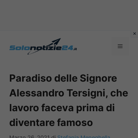
Vai
al
MENU
contenuto
Paradiso delle Signore
Alessandro Tersigni, che
lavoro faceva prima di
diventare famoso
Marzo 26, 2021
di
Stefania Meneghella