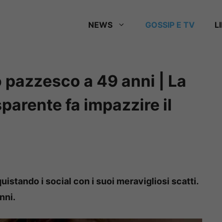
NEWS
GOSSIP E TV
L
o pazzesco a 49 anni | La
sparente fa impazzire il
istando i social con i suoi meravigliosi scatti.
nni.