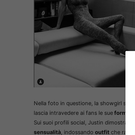
Nella foto in questione, la showgirl si p
lascia intravedere ai fans le sue
forme s
Sui suoi profili social, Justin dimostra
sensualità
, indossando
outfit
che rappr