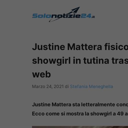
Vai
al
contenuto
Justine Mattera fisic
showgirl in tutina tra
web
Marzo 24, 2021
di
Stefania Meneghella
Justine Mattera sta letteralmente conqu
Ecco come si mostra la showgirl a 49 a