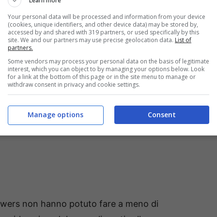
Learn more
Your personal data will be processed and information from your device
era lo confessa solo ora: “Per non
(cookies, unique identifiers, and other device data) may be stored by,
accessed by and shared with 319 partners, or used specifically by this
site. We and our partners may use precise geolocation data.
List of
o niente”
partners.
Some vendors may process your personal data on the basis of legitimate
interest, which you can object to by managing your options below. Look
for a link at the bottom of this page or in the site menu to manage or
withdraw consent in privacy and cookie settings.
Manage options
Consent
lowers non hanno potuto fare a meno di