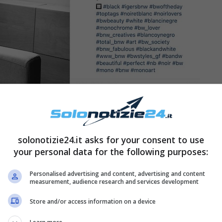
solonotizie24.it asks for your consent to use
your personal data for the following purposes:
resenta infatti con una
tutona aderentissima
che
Personalised advertising and content, advertising and content
measurement, audience research and services development
inuose
, il suo
décollété
ed il suo
corpo da urlo
.
 sempre di avere una
grandissima femminilità
e
Store and/or access information on a device
esentano appieno il suo
stile impeccabile
.