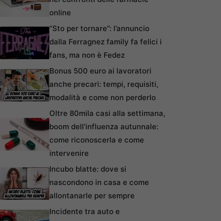
online
“Sto per tornare”: l’annuncio
dalla Ferragnez family fa felici i
fans, ma non è Fedez
Bonus 500 euro ai lavoratori
anche precari: tempi, requisiti,
modalità e come non perderlo
Oltre 80mila casi alla settimana,
boom dell’influenza autunnale:
come riconoscerla e come
intervenire
Incubo blatte: dove si
nascondono in casa e come
allontanarle per sempre
Incidente tra auto e