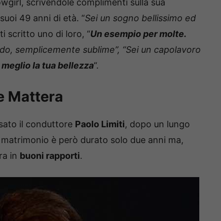
wgirl, scrivendole complimenti sulla sua
suoi 49 anni di età. “
Sei un sogno bellissimo ed
tti scritto uno di loro, “
Un esempio per molte.
ondo, semplicemente sublime”, “Sei un capolavoro
meglio la tua bellezza
“.
ne Mattera
osato il conduttore
Paolo Limiti
, dopo un lungo
ro matrimonio è però durato solo due anni ma,
ra in
buoni rapporti
.