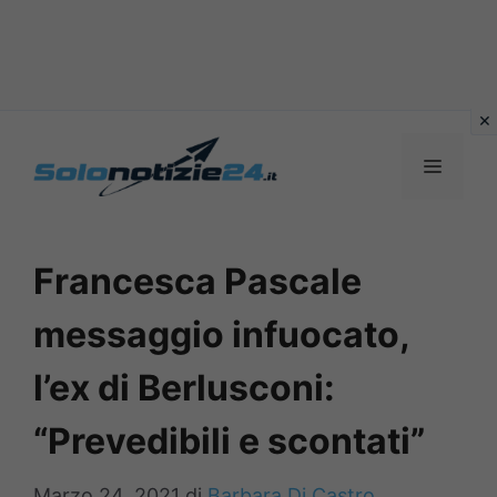
Vai
al
MENU
contenuto
Francesca Pascale
messaggio infuocato,
l’ex di Berlusconi:
“Prevedibili e scontati”
Marzo 24, 2021
di
Barbara Di Castro