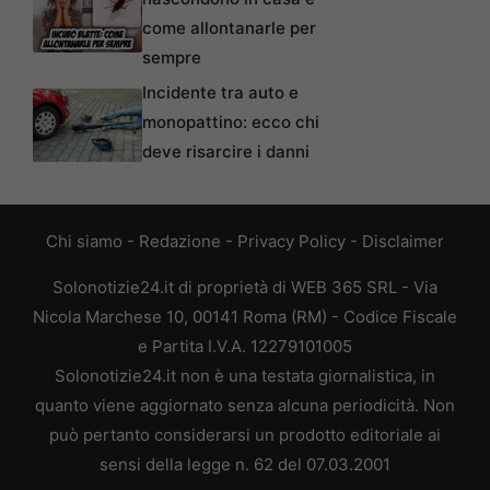
come allontanarle per
sempre
Incidente tra auto e
monopattino: ecco chi
deve risarcire i danni
Chi siamo
-
Redazione
-
Privacy Policy
-
Disclaimer
Solonotizie24.it di proprietà di WEB 365 SRL - Via
Nicola Marchese 10, 00141 Roma (RM) - Codice Fiscale
e Partita I.V.A. 12279101005
Solonotizie24.it non è una testata giornalistica, in
quanto viene aggiornato senza alcuna periodicità. Non
può pertanto considerarsi un prodotto editoriale ai
sensi della legge n. 62 del 07.03.2001