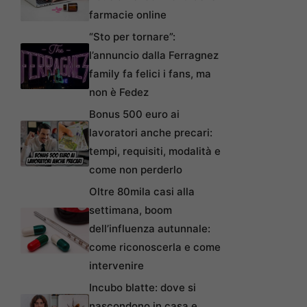
farmacie online
“Sto per tornare”:
l’annuncio dalla Ferragnez
family fa felici i fans, ma
non è Fedez
Bonus 500 euro ai
lavoratori anche precari:
tempi, requisiti, modalità e
come non perderlo
Oltre 80mila casi alla
settimana, boom
dell’influenza autunnale:
come riconoscerla e come
intervenire
Incubo blatte: dove si
nascondono in casa e