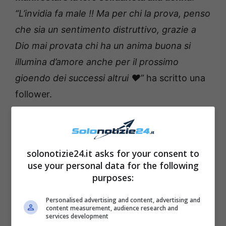
“L’invidia fa male !! Ma per chi la prova, penso
che sia un sentimento distruttivo, grazie a
Dio mai provata chi ha un anima buona si
illumina d’amore anche per il prossimo
gioendo dei successi altrui ❤️”
ha scritto una
follower.
solonotizie24.it asks for your consent to
use your personal data for the following
purposes:
Personalised advertising and content, advertising and
content measurement, audience research and
services development
Francesca Pascale fonte Instagram