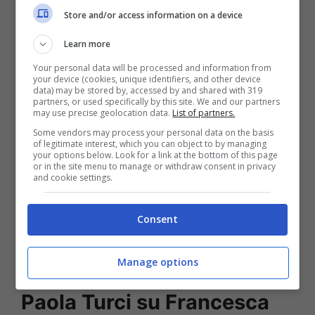
Store and/or access information on a device
Learn more
Your personal data will be processed and information from
your device (cookies, unique identifiers, and other device
data) may be stored by, accessed by and shared with 319
partners, or used specifically by this site. We and our partners
may use precise geolocation data.
List of partners.
Some vendors may process your personal data on the basis
of legitimate interest, which you can object to by managing
your options below. Look for a link at the bottom of this page
or in the site menu to manage or withdraw consent in privacy
and cookie settings.
Leggi anche —->
Paola Turci, la verità su
Consent
Francesca Pascale | La cantante rompe il
silenzio
Manage options
Paola Turci su Francesca