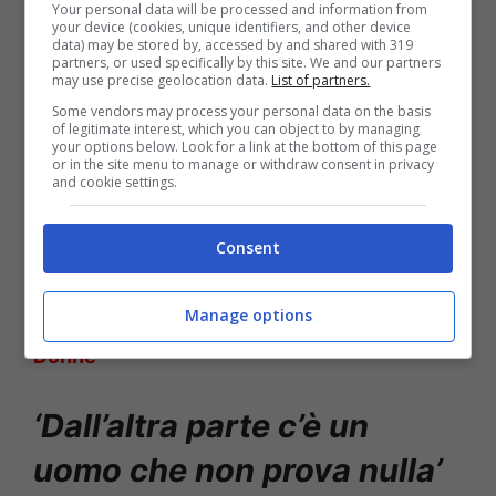
Your personal data will be processed and information from
your device (cookies, unique identifiers, and other device
data) may be stored by, accessed by and shared with 319
partners, or used specifically by this site. We and our partners
may use precise geolocation data.
List of partners.
Some vendors may process your personal data on the basis
of legitimate interest, which you can object to by managing
your options below. Look for a link at the bottom of this page
or in the site menu to manage or withdraw consent in privacy
and cookie settings.
Altro scatto di Sabina – Solonotizie24
Consent
Leggi anche ->
Maria Tona bomba al trono
Manage options
over: la foto sexy della dama di Uomini e
Donne
‘Dall’altra parte c’è un
uomo che non prova nulla’