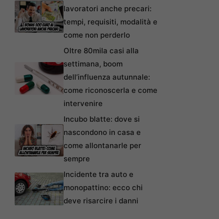
lavoratori anche precari:
tempi, requisiti, modalità e
come non perderlo
Oltre 80mila casi alla
settimana, boom
dell’influenza autunnale:
come riconoscerla e come
intervenire
Incubo blatte: dove si
nascondono in casa e
come allontanarle per
sempre
Incidente tra auto e
monopattino: ecco chi
deve risarcire i danni