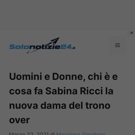
Vai
al
MENU
contenuto
Uomini e Donne, chi è e
cosa fa Sabina Ricci la
nuova dama del trono
over
Marzo 23, 2021
di
Marianna Giordano