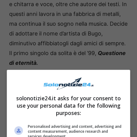
e chitarra e voce, oltre che autore dei testi. In
questi anni lavora in una fabbrica di metalli,
ma continua il suo sogno nella musica. Decide
di adottare il nome d’artista di Bugo,
diminutivo affibbiatogli dagli amici di sempre.
Il primo singolo da solita è del ’99,
Questione
di eternità.
Leggi anche —–>
Pierpaolo Spollon saluta Che
Dio ci aiuti: la speranza dell’attore
solonotizie24.it asks for your consent to
use your personal data for the following
purposes:
Personalised advertising and content, advertising and
content measurement, audience research and
services development