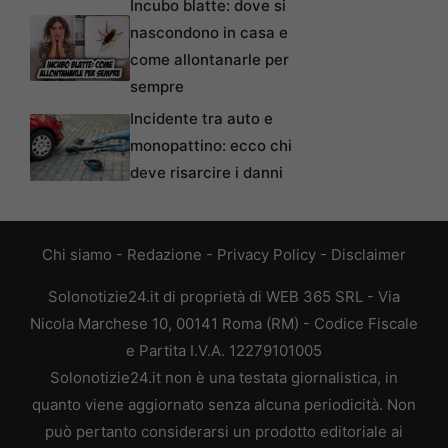
Incubo blatte: dove si
nascondono in casa e
come allontanarle per
sempre
Incidente tra auto e
monopattino: ecco chi
deve risarcire i danni
Chi siamo
-
Redazione
-
Privacy Policy
-
Disclaimer
Solonotizie24.it di proprietà di WEB 365 SRL - Via
Nicola Marchese 10, 00141 Roma (RM) - Codice Fiscale
e Partita I.V.A. 12279101005
Solonotizie24.it non è una testata giornalistica, in
quanto viene aggiornato senza alcuna periodicità. Non
può pertanto considerarsi un prodotto editoriale ai