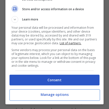
Store and/or access information on a device
Learn more
Your personal data will be processed and information from
your device (cookies, unique identifiers, and other device
data) may be stored by, accessed by and shared with 319
partners, or used specifically by this site. We and our partners
Leggi anche —–>
Che Tempo Che Fa,
may use precise geolocation data.
List of partners.
anticipazioni puntata 21 marzo: tutti gli
Some vendors may process your personal data on the basis
of legitimate interest, which you can object to by managing
ospiti di Fabio Fazio
your options below. Look for a link at the bottom of this page
or in the site menu to manage or withdraw consent in privacy
and cookie settings.
Gli ultimi anni
Consent
Nel 2000 esce il suo primo album, dal titolo
La
prima gratta
, mentre l’anno successivo, esce
Manage options
l’album
Sentimento westernato
. In questi