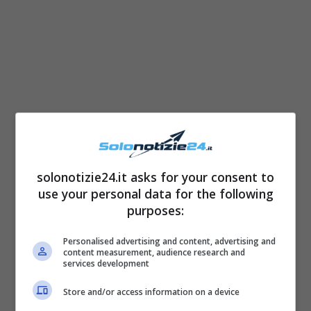
Come rimuovere lo smalto
solonotizie24.it asks for your consent to
use your personal data for the following
gel o il semipermanente?
purposes:
Personalised advertising and content, advertising and
Se invece avete il
semipermanente
o il
gel
,
content measurement, audience research and
services development
fare la manicure a casa diventa un po’ più
complicato. Sicuramente avrete bisogno di
Store and/or access information on a device
alcuni strumenti un po’ più specifici a partire