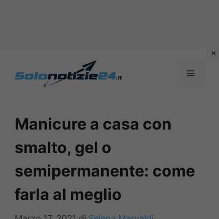
Vai
al
MENU
contenuto
Manicure a casa con
smalto, gel o
semipermanente: come
farla al meglio
Marzo 17, 2021
di
Selena Marvaldi