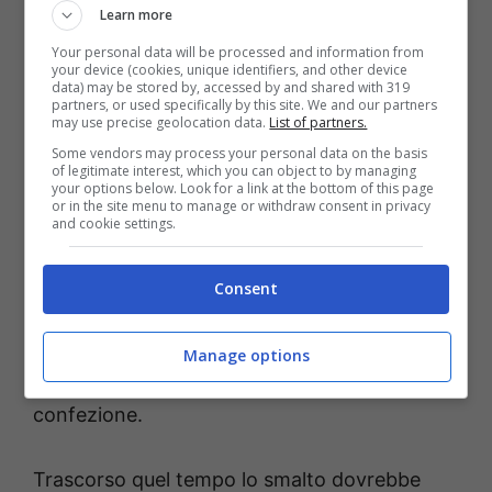
Learn more
da un
solvente remover
. Non è il classico
Your personal data will be processed and information from
acetone, ma un prodotto proprio atto a
your device (cookies, unique identifiers, and other device
data) may be stored by, accessed by and shared with 319
eliminare il gel e lo smalto semipermanente.
partners, or used specifically by this site. We and our partners
may use precise geolocation data.
List of partners.
Some vendors may process your personal data on the basis
La prima cosa da fare è limare la parte lucida
of legitimate interest, which you can object to by managing
your options below. Look for a link at the bottom of this page
dello smalto con una
lima
. Quando saranno
or in the site menu to manage or withdraw consent in privacy
and cookie settings.
diventate opache è il momento di versare un
po’ di remover su un dischetto di
cotone
e
Consent
fare una sorta di impacco alle unghie.
Lasciate in posa per circa 15 minuti e
Manage options
leggendo sempre quanto indicato sulla
confezione.
Trascorso quel tempo lo smalto dovrebbe