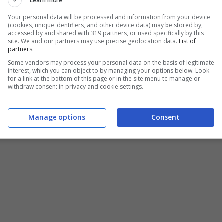
dato che i due si mostravano liberamente in
Learn more
i.
Your personal data will be processed and information from your device
(cookies, unique identifiers, and other device data) may be stored by,
accessed by and shared with 319 partners, or used specifically by this
site. We and our partners may use precise geolocation data.
List of
Elisabetta Gregoraci con Flavio Briatore
, nel
partners.
merito a questo, Magli a Barbara D’Urso ha
Some vendors may process your personal data on the basis of legitimate
interest, which you can object to by managing your options below. Look
ta per il suo futuro e per la sua carriera. Non
for a link at the bottom of this page or in the site menu to manage or
withdraw consent in privacy and cookie settings.
a nostra storia continuò fino al 2007, fino a
Manage options
Consent