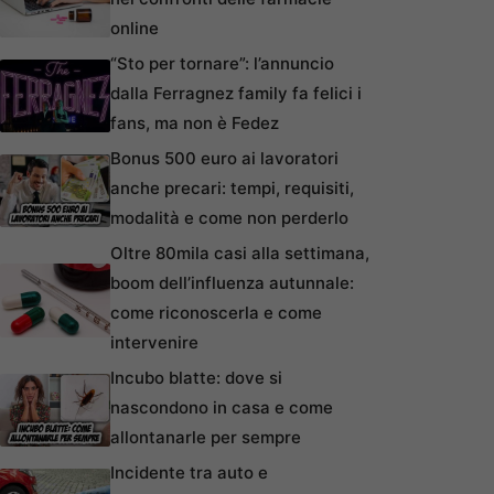
online
“Sto per tornare”: l’annuncio
dalla Ferragnez family fa felici i
fans, ma non è Fedez
Bonus 500 euro ai lavoratori
anche precari: tempi, requisiti,
modalità e come non perderlo
Oltre 80mila casi alla settimana,
boom dell’influenza autunnale:
come riconoscerla e come
intervenire
Incubo blatte: dove si
nascondono in casa e come
allontanarle per sempre
Incidente tra auto e