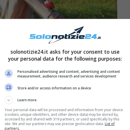
solonotizie24.it asks for your consent to use
your personal data for the following purposes:
Personalised advertising and content, advertising and content
measurement, audience research and services development
 famiglia, si ritorna alla fondamenta della grande
Store and/or access information on a device
n faro per il mondo intero. Il nonno di Drusilla
Learn more
 sua volta figlio di
Guccio Gucci
, e sposò la
Your personal data will be processed and information from your device
oprio da quest’ultima aristocratica che la neo
(cookies, unique identifiers, and other device data) may be stored by,
accessed by and shared with 319 partners, or used specifically by this
odo Drusilla ha preferito tenersi lontano dalla
site. We and our partners may use precise geolocation data.
List of
partners.