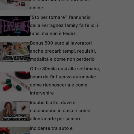
online
“Sto per tornare”: l’annuncio
dalla Ferragnez family fa felici i
fans, ma non è Fedez
Bonus 500 euro ai lavoratori
anche precari: tempi, requisiti,
modalità e come non perderlo
Oltre 80mila casi alla settimana,
boom dell’influenza autunnale:
come riconoscerla e come
intervenire
Incubo blatte: dove si
nascondono in casa e come
allontanarle per sempre
Incidente tra auto e