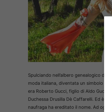
Spulciando nell’albero genealogico della
moda italiana, diventata un simbolo ed u
era Roberto Gucci, figlio di Aldo Gucci, a
Duchessa Drusilla Dè Caffarelli. Ed è pr
naufraga ha ereditato il nome. Ad ogni m