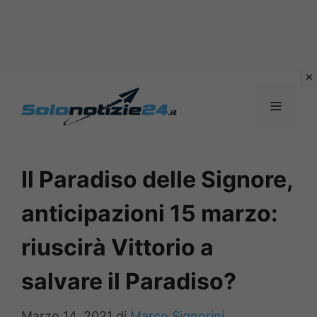
Vai
al
MENU
contenuto
Il Paradiso delle Signore,
anticipazioni 15 marzo:
riuscirà Vittorio a
salvare il Paradiso?
Marzo 14, 2021
di
Marco Signorini