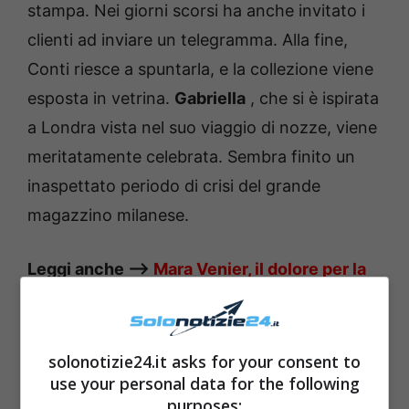
stampa.
Nei giorni scorsi ha anche invitato i
clienti ad inviare un telegramma.
Alla fine,
Conti riesce a spuntarla, e la collezione viene
esposta in vetrina.
Gabriella
, che si è ispirata
a Londra vista nel suo viaggio di nozze, viene
meritatamente celebrata.
Sembra finito un
inaspettato periodo di crisi del grande
magazzino milanese.
Leggi anche —->
Mara Venier, il dolore per la
morte di Giovanni Gastel: “Per sempre nel
mio cuore”
solonotizie24.it asks for your consent to
use your personal data for the following
purposes: