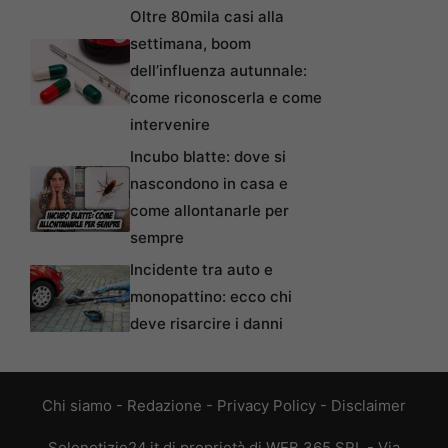
Oltre 80mila casi alla
settimana, boom
dell’influenza autunnale:
come riconoscerla e come
intervenire
Incubo blatte: dove si
nascondono in casa e
come allontanarle per
sempre
Incidente tra auto e
monopattino: ecco chi
deve risarcire i danni
Chi siamo
-
Redazione
-
Privacy Policy
-
Disclaimer
Solonotizie24.it di proprietà di WEB 365 SRL - Via