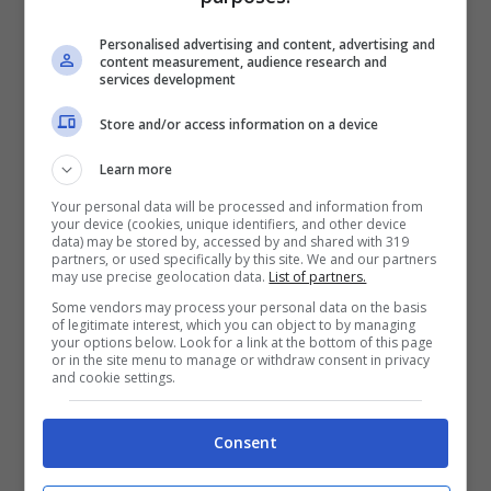
Personalised advertising and content, advertising and
content measurement, audience research and
services development
Store and/or access information on a device
Learn more
Your personal data will be processed and information from
your device (cookies, unique identifiers, and other device
data) may be stored by, accessed by and shared with 319
Leggi anche —->
Greta Scarano, avete mai
partners, or used specifically by this site. We and our partners
may use precise geolocation data.
List of partners.
visto il fidanzato?
Anche lui famoso
Some vendors may process your personal data on the basis
of legitimate interest, which you can object to by managing
your options below. Look for a link at the bottom of this page
La decisione di Silvia e la
or in the site menu to manage or withdraw consent in privacy
and cookie settings.
new entry Dante
Consent
Intanto
Silvia
, che ha vissuto un anno molto