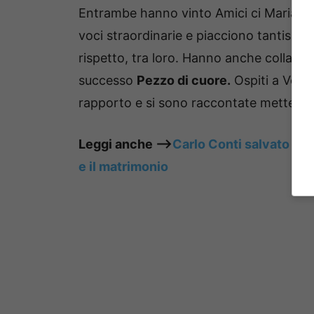
Entrambe hanno vinto Amici ci Maria De 
voci straordinarie e piacciono tantissim
rispetto, tra loro. Hanno anche collabo
successo
Pezzo di cuore.
Ospiti a Veri
rapporto e si sono raccontate mettendo
Leggi anche —->
Carlo Conti salvato da A
e il matrimonio