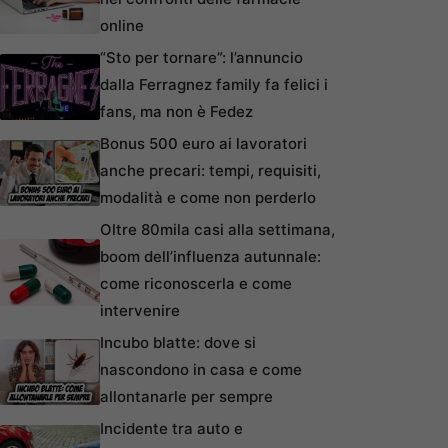
online
“Sto per tornare”: l’annuncio
dalla Ferragnez family fa felici i
fans, ma non è Fedez
Bonus 500 euro ai lavoratori
anche precari: tempi, requisiti,
modalità e come non perderlo
Oltre 80mila casi alla settimana,
boom dell’influenza autunnale:
come riconoscerla e come
intervenire
Incubo blatte: dove si
nascondono in casa e come
allontanarle per sempre
Incidente tra auto e