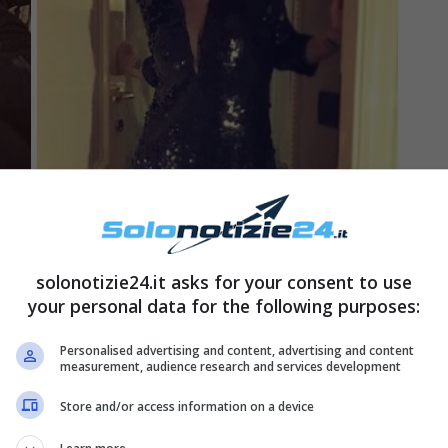
solonotizie24.it asks for your consent to use
your personal data for the following purposes:
Emma Marrone: Un’amicizia
Personalised advertising and content, advertising and content
measurement, audience research and services development
Store and/or access information on a device
o legate da un forte sentimento di amicizia.