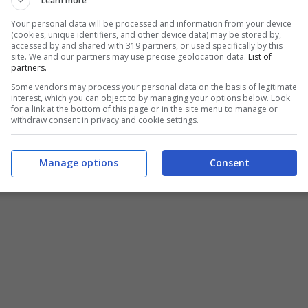
Learn more
Filippi, entrambe sono salentine, hanno delle
Your personal data will be processed and information from your device
o al pubblico. Nessuna rivalità, ma anzi stima e
(cookies, unique identifiers, and other device data) may be stored by,
accessed by and shared with 319 partners, or used specifically by this
rato per un singolo che ha riscosso molto
site. We and our partners may use precise geolocation data.
List of
partners.
ssimo hanno parlato a cuore aperto del loro
Some vendors may process your personal data on the basis of legitimate
interest, which you can object to by managing your options below. Look
si a nudo.
for a link at the bottom of this page or in the site menu to manage or
withdraw consent in privacy and cookie settings.
ntonella Clerici: il retroscena sulla vita privata
Manage options
Consent