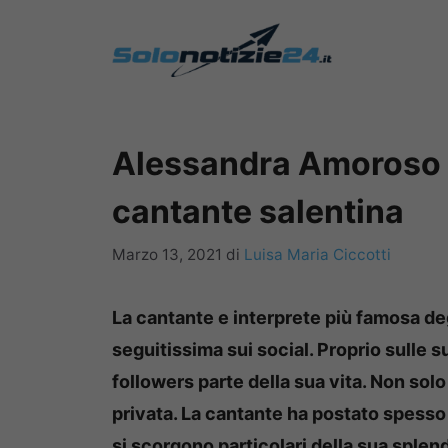
Vai
al
contenuto
Alessandra Amoroso c
cantante salentina
Marzo 13, 2021
di
Luisa Maria Ciccotti
La cantante e interprete più famosa de
seguitissima sui social. Proprio sulle 
followers parte della sua vita. Non sol
privata. La cantante ha postato spesso
si scorgono particolari della sua splen