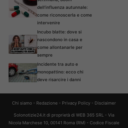
dell’influenza autunnale:
come riconoscerla e come
intervenire
Incubo blatte: dove si
nascondono in casa e
come allontanarle per
sempre
Incidente tra auto e
monopattino: ecco chi
deve risarcire i danni
Chi siamo
-
Redazione
-
Privacy Policy
-
Disclaimer
Solonotizie24.it di proprietà di WEB 365 SRL - Via
Nicola Marchese 10, 00141 Roma (RM) - Codice Fiscale