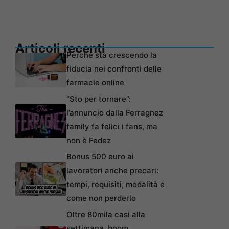
Articoli recenti
Perché sta crescendo la
fiducia nei confronti delle
farmacie online
“Sto per tornare”:
l’annuncio dalla Ferragnez
family fa felici i fans, ma
non è Fedez
Bonus 500 euro ai
lavoratori anche precari:
tempi, requisiti, modalità e
come non perderlo
Oltre 80mila casi alla
settimana, boom