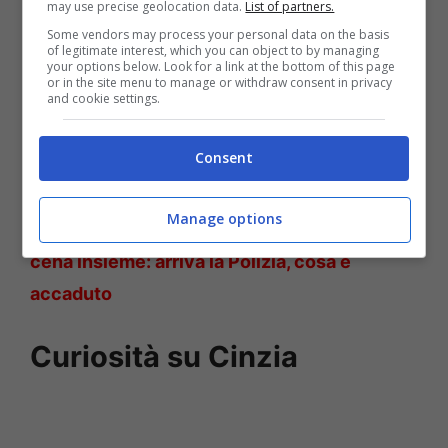
may use precise geolocation data.
List of partners.
Some vendors may process your personal data on the basis
of legitimate interest, which you can object to by managing
your options below. Look for a link at the bottom of this page
or in the site menu to manage or withdraw consent in privacy
and cookie settings.
Consent
Cinzia Molena oggi – Solonotizie24
Manage options
Leggi anche ->
Grande Fratello, i vipponi a
cena insieme: arriva la Polizia, cosa è
accaduto
Curiosità su Cinzia