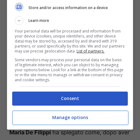
Store and/or access information on a device
Learn more
Your personal data will be processed and information from
Il vero motivo sul consumo
your device (cookies, unique identifiers, and other device
data) may be stored by, accessed by and shared with 319
delle caramelle…
partners, or used specifically by this site. We and our partners
may use precise geolocation data.
List of partners.
Some vendors may process your personal data on the basis
Durante gli anni di carriera in televisione,
of legitimate interest, which you can object to by managing
your options below. Look for a link at the bottom of this page
Maria De Filippi
ha continuato a mangiare le
or in the site menu to manage or withdraw consent in privacy
and cookie settings.
caramelline al limone per un motivo ben
specifico che ha confidato al settimanale
Consent
Oggi, in occasione di una lunga intervista
rilasciata in passato al magazine.
Manage options
Maria De Filippi
ha spiegato come, dopo aver