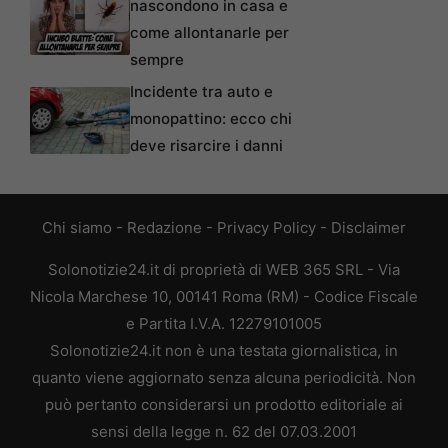
nascondono in casa e
come allontanarle per
sempre
Incidente tra auto e
monopattino: ecco chi
deve risarcire i danni
Chi siamo
-
Redazione
-
Privacy Policy
-
Disclaimer
Solonotizie24.it di proprietà di WEB 365 SRL - Via
Nicola Marchese 10, 00141 Roma (RM) - Codice Fiscale
e Partita I.V.A. 12279101005
Solonotizie24.it non è una testata giornalistica, in
quanto viene aggiornato senza alcuna periodicità. Non
può pertanto considerarsi un prodotto editoriale ai
sensi della legge n. 62 del 07.03.2001