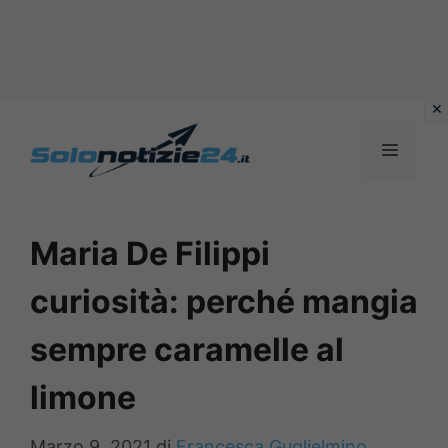
Vai
al
MENU
contenuto
Maria De Filippi
curiosità: perché mangia
sempre caramelle al
limone
Marzo 9, 2021
di
Francesca Guglielmino