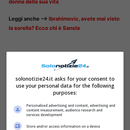
donna della sua vita
Leggi anche —–>
Ibrahimovic, avete mai visto
la sorella?
Ecco chi è Sanela
solonotizie24.it asks for your consent to
use your personal data for the following
purposes:
Personalised advertising and content, advertising and
content measurement, audience research and
services development
Gli altri ospiti della serata
Store and/or access information on a device