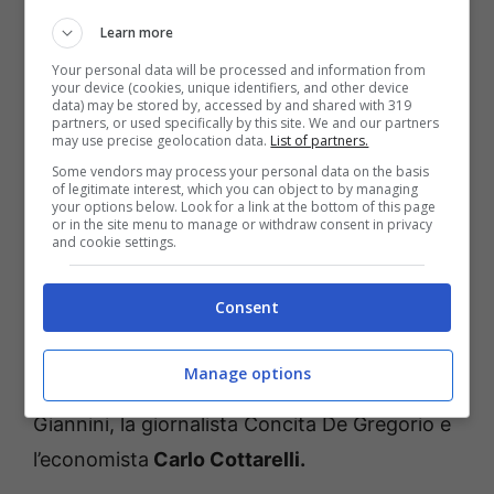
Learn more
Ospite attesissima negli studi di
Che Tempo
Che Fa
, è
Antonella Clerici
, conduttrice del
Your personal data will be processed and information from
your device (cookies, unique identifiers, and other device
programma
E ‘sempre mezzogiorno
, in onda
data) may be stored by, accessed by and shared with 319
partners, or used specifically by this site. We and our partners
su Rai Uno.
Clerici parlerà del sua vita privata,
may use precise geolocation data.
List of partners.
Some vendors may process your personal data on the basis
ma anche dei suoi progetti futuri.
Non
of legitimate interest, which you can object to by managing
your options below. Look for a link at the bottom of this page
mancheranno aneddoti e racconti sulla lunga
or in the site menu to manage or withdraw consent in privacy
and cookie settings.
esperienza al timone di
La Prova del Cuoco
.
Si parlerà poi dell’attuale situazione politica
Consent
nel nostro Paese, del piano vaccinale e dei
prossimi step contro l’emergenza sanitaria.
In
Manage options
studio il direttore de
La Stampa
Massimo
Giannini, la giornalista Concita De Gregorio e
l’economista
Carlo Cottarelli.