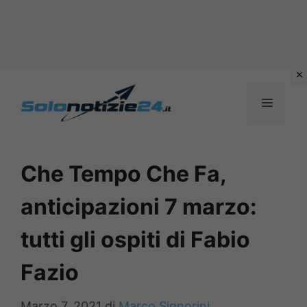
Vai
al
MENU
contenuto
Che Tempo Che Fa,
anticipazioni 7 marzo:
tutti gli ospiti di Fabio
Fazio
Marzo 7, 2021
di
Marco Signorini