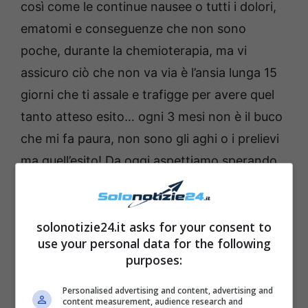
così come le continue nausee o tutti i dolori,
ematomi e conseguenze che non sono
poche, durante la chemioterapia, ma vi
assicuro ciò che non va via è l’ansia lunga 15
giorni che ti assale e trafigge per avere quel
tanto atteso esito… ogni 3 mesi non è il buco
che mi fa paura, non sono gli aghi o i prelievi
ma quell’esito! Da oggi aspettiamo sperando
quell’esito NEGATIVO che ti da la forza e ti fa
fare un altro sospiro di sollievo!!! E poi ancora
solonotizie24.it asks for your consent to
e ancora ogni 3 mesi per un altro lunghissimo
use your personal data for the following
anno sperando sempre che tutto vada bene…
purposes:
e l’ansia ce l’hai si… per tutte le volte che mia
Personalised advertising and content, advertising and
figlia mi dice…mamma non mi lasciare, non
content measurement, audience research and