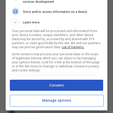
services development
andare più in ospedale! Fortunatamente
anche se mi dispiace sempre per tutto il
Store and/or access information on a device
dolore e quello che passano, non sono mai
Learn more
stata sola, e quello fa tantissimo.
Your personal data will be processed and information from
your device (cookies, unique identifiers, and other device
data) may be stored by, accessed by and shared with 319
partners, or used specifically by this site. We and our partners
may use precise geolocation data.
List of partners.
Some vendors may process your personal data on the basis
of legitimate interest, which you can object to by managing
your options below. Look for a link at the bottom of this page
or in the site menu to manage or withdraw consent in privacy
and cookie settings.
Consent
Manage options