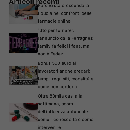
Articoli recenti
Perché sta crescendo la
fiducia nei confronti delle
farmacie online
“Sto per tornare”:
l’annuncio dalla Ferragnez
family fa felici i fans, ma
non è Fedez
Bonus 500 euro ai
lavoratori anche precari:
tempi, requisiti, modalità e
come non perderlo
Oltre 80mila casi alla
settimana, boom
dell’influenza autunnale:
come riconoscerla e come
intervenire