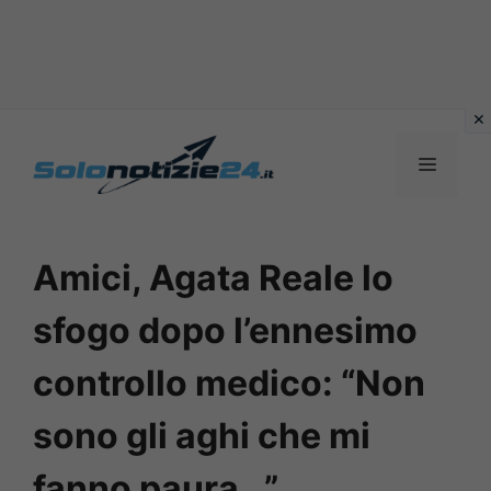
Vai
al
MENU
contenuto
Amici, Agata Reale lo
sfogo dopo l’ennesimo
controllo medico: “Non
sono gli aghi che mi
fanno paura…”