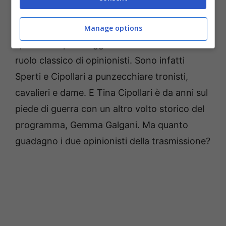
conduttrice Maria De Filippi sorveglia tutti,
mentre i due hanno acquisito col tempo uno
Manage options
spazio sempre maggiore che va oltre il loro
ruolo classico di opinionisti.
Sono infatti
Sperti e Cipollari a punzecchiare tronisti,
cavalieri e dame.
E Tina Cipollari è da anni sul
piede di guerra con un altro volto storico del
programma, Gemma Galgani.
Ma quanto
guadagno i due opinionisti della trasmissione?