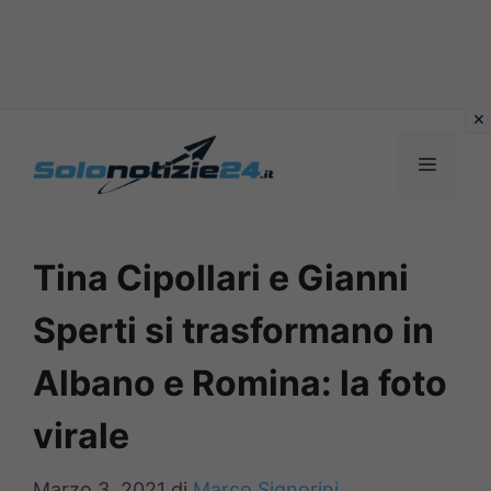
Vai
al
MENU
contenuto
Tina Cipollari e Gianni
Sperti si trasformano in
Albano e Romina: la foto
virale
Marzo 3, 2021
di
Marco Signorini