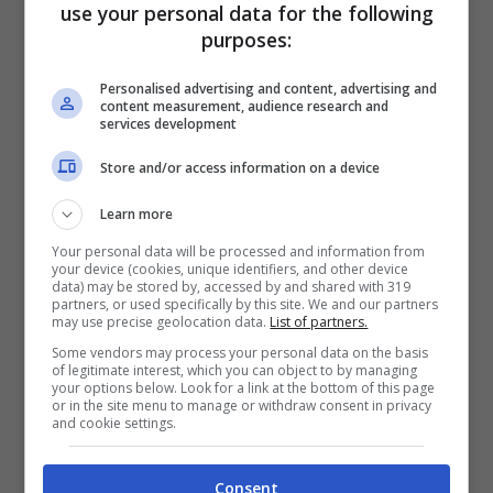
use your personal data for the following
purposes:
Personalised advertising and content, advertising and
content measurement, audience research and
services development
Leggi anche —–>
Harry e Meghan avete visto
Store and/or access information on a device
dove vivono?
Villa di 5.791 metri quadri a
Learn more
Los Angeles: un sogno
Your personal data will be processed and information from
your device (cookies, unique identifiers, and other device
data) may be stored by, accessed by and shared with 319
Quanto guadagnano Tina
partners, or used specifically by this site. We and our partners
may use precise geolocation data.
List of partners.
Cipollari e Gianni Sperti?
Some vendors may process your personal data on the basis
of legitimate interest, which you can object to by managing
your options below. Look for a link at the bottom of this page
or in the site menu to manage or withdraw consent in privacy
Negli ultimi anni,
Tina Cipollari
e
Gianni
and cookie settings.
Sperti
sono diventati i veri pilastri del
programma in day time su Canale 5. La
Consent