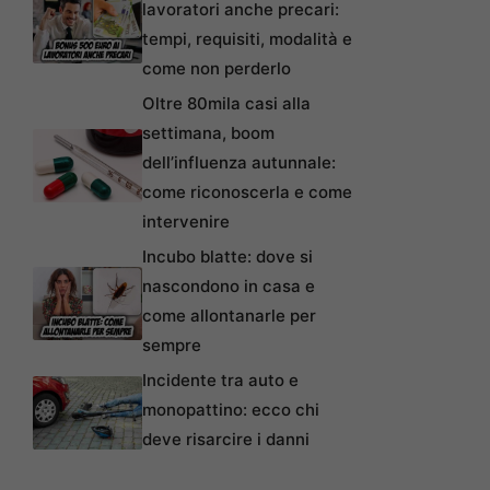
lavoratori anche precari:
tempi, requisiti, modalità e
come non perderlo
Oltre 80mila casi alla
settimana, boom
dell’influenza autunnale:
come riconoscerla e come
intervenire
Incubo blatte: dove si
nascondono in casa e
come allontanarle per
sempre
Incidente tra auto e
monopattino: ecco chi
deve risarcire i danni