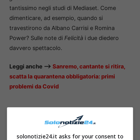
tantissimo negli studi di Mediaset. Come
dimenticare, ad esempio, quando si
travestirono da Albano Carrisi e Romina
Power? Sulle note di
Felicità
i due diedero
davvero spettacolo.
Leggi anche —–>
Sanremo, cantante si ritira,
scatta la quarantena obbligatoria: primi
problemi da Covid
solonotizie24.it asks for your consent to