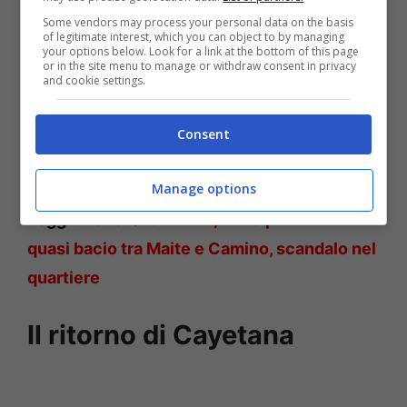
Some vendors may process your personal data on the basis
of legitimate interest, which you can object to by managing
your options below. Look for a link at the bottom of this page
or in the site menu to manage or withdraw consent in privacy
and cookie settings.
Consent
Felipe e Marcia – Solonotizie24
Manage options
Leggi anche ->
Una Vita, anticipazioni: il
quasi bacio tra Maite e Camino, scandalo nel
quartiere
Il ritorno di Cayetana