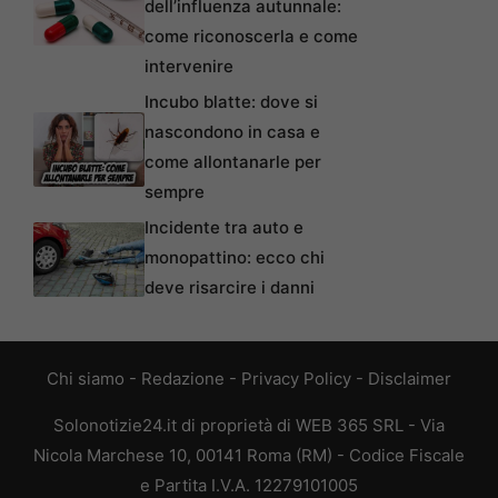
dell’influenza autunnale:
come riconoscerla e come
intervenire
Incubo blatte: dove si
nascondono in casa e
come allontanarle per
sempre
Incidente tra auto e
monopattino: ecco chi
deve risarcire i danni
Chi siamo
-
Redazione
-
Privacy Policy
-
Disclaimer
Solonotizie24.it di proprietà di WEB 365 SRL - Via
Nicola Marchese 10, 00141 Roma (RM) - Codice Fiscale
e Partita I.V.A. 12279101005