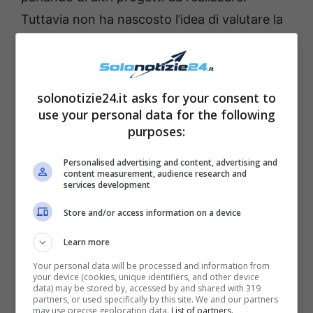
Tuttavia non ha nascosto l’idea di valutare la
richiesta dei fan di ripensarci sulla chiusura
della soap opera.
solonotizie24.it asks for your consent to
use your personal data for the following
purposes:
Personalised advertising and content, advertising and
content measurement, audience research and
services development
Store and/or access information on a device
Learn more
Your personal data will be processed and information from
your device (cookies, unique identifiers, and other device
data) may be stored by, accessed by and shared with 319
partners, or used specifically by this site. We and our partners
may use precise geolocation data.
List of partners.