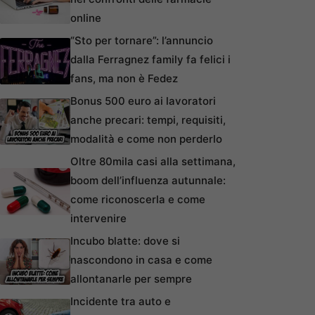
online
“Sto per tornare”: l’annuncio
dalla Ferragnez family fa felici i
fans, ma non è Fedez
Bonus 500 euro ai lavoratori
anche precari: tempi, requisiti,
modalità e come non perderlo
Oltre 80mila casi alla settimana,
boom dell’influenza autunnale:
come riconoscerla e come
intervenire
Incubo blatte: dove si
nascondono in casa e come
allontanarle per sempre
Incidente tra auto e