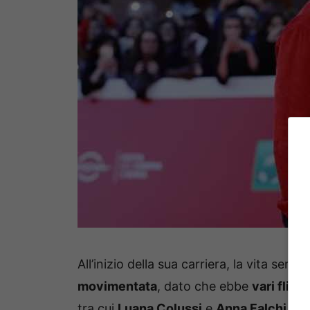
All’inizio della sua carriera, la vita sen
movimentata
, dato che ebbe
vari flirt 
tra cui
Luana Colussi
e
Anna Falchi
.