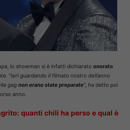
pa, lo showman si è infatti dichiarato
onorato
te. “
Ieri guardando il filmato nostro dell’anno
ella gag
non erano state preparate
“, ha detto poi
scorso anno.
grito: quanti chili ha perso e qual è