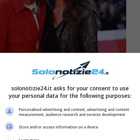
solonotizie24.it asks for your consent to use
your personal data for the following purposes:
Personalised advertising and content, advertising and content
measurement, audience research and services development
timentale del comico è stata piuttosto
Store and/or access information on a device
e relazioni
con diverse donne dello spettacolo,