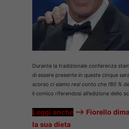
Durante la tradizionale conferenza stam
di essere presente in queste cinque sera
scorso ci siamo resi conto che l’80 % d
il comico riferendosi all’edizione dello 
Leggi anche
—->
Fiorello dima
la sua dieta