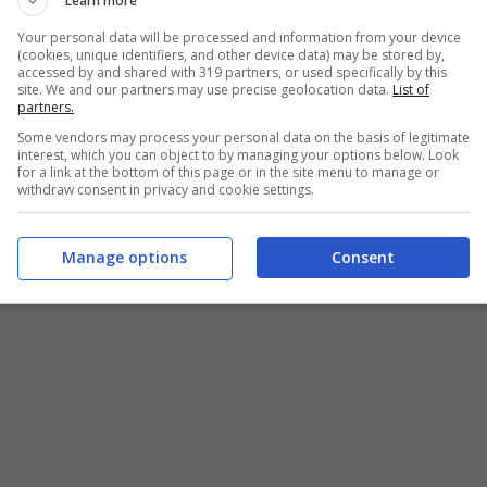
Learn more
Your personal data will be processed and information from your device
(cookies, unique identifiers, and other device data) may be stored by,
l 1996 e, sette anni dopo,
i due hanno deciso di
accessed by and shared with 319 partners, or used specifically by this
site. We and our partners may use precise geolocation data.
List of
Angelica
, secondogenita dopo
Olivia
, la figlia
partners.
relazione. Fiorello ha però più volte dichiarato
Some vendors may process your personal data on the basis of legitimate
interest, which you can object to by managing your options below. Look
ima figlia
.
for a link at the bottom of this page or in the site menu to manage or
withdraw consent in privacy and cookie settings.
Manage options
Consent