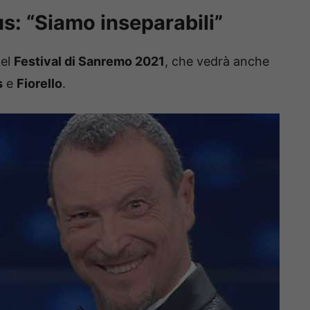
us: “Siamo inseparabili”
del
Festival di Sanremo 2021
, che vedrà anche
s
e
Fiorello
.