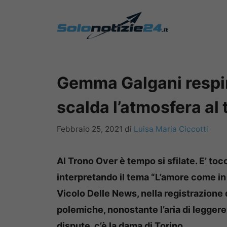
Vai
al
contenuto
Gemma Galgani respin
scalda l’atmosfera al 
Febbraio 25, 2021
di
Luisa Maria Ciccotti
Al Trono Over è tempo si sfilate. E’ toc
interpretando il tema “L’amore come in 
Vicolo Delle News, nella registrazione
polemiche, nonostante l’aria di leggerez
dispute, c’è la dama di Torino.