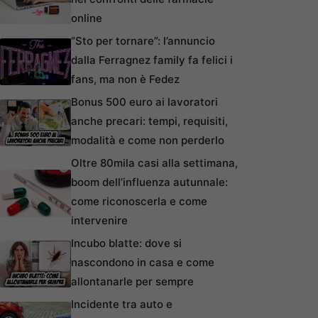
online
“Sto per tornare”: l’annuncio
dalla Ferragnez family fa felici i
fans, ma non è Fedez
Bonus 500 euro ai lavoratori
anche precari: tempi, requisiti,
modalità e come non perderlo
Oltre 80mila casi alla settimana,
boom dell’influenza autunnale:
come riconoscerla e come
intervenire
Incubo blatte: dove si
nascondono in casa e come
allontanarle per sempre
Incidente tra auto e