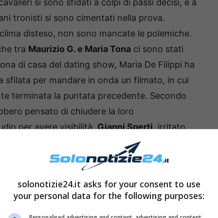
avalieri si sono sfidati a colpi di passi decisi, e a
ni tronisti si sono cimentati nella prova.
n clima disteso, non sono mancate le polemiche.
 che tra
Maurizio G. e Maria Tona
ci sono stati
ona di casa del dating show, Maria De Filippi ha
 sfilata per mandare in onda un filmato, in cui
te terminata la puntata precedente. Secondo
ebbero pensato di chiudere la loro
dio per avere visibilità.
Gianni Sperti
, irritato
e lettere ad entrambi di ritenerli falsi.
solonotizie24.it asks for your consent to use
your personal data for the following purposes:
Personalised advertising and content, advertising and content