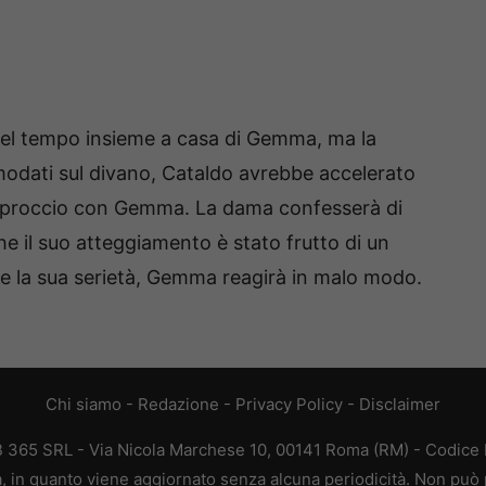
del tempo insieme a casa di Gemma, ma la
odati sul divano, Cataldo avrebbe accelerato
approccio con Gemma. La dama confesserà di
che il suo atteggiamento è stato frutto di un
are la sua serietà, Gemma reagirà in malo modo.
Chi siamo
-
Redazione
-
Privacy Policy
-
Disclaimer
EB 365 SRL - Via Nicola Marchese 10, 00141 Roma (RM) - Codice F
ca, in quanto viene aggiornato senza alcuna periodicità. Non può 