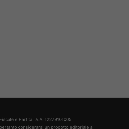
iscale e Partita I.V.A. 12279101005
pertanto considerarsi un prodotto editoriale ai