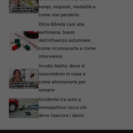
tempi, requisiti, modalità e
come non perderlo
Oltre 80mila casi alla
settimana, boom
dell’influenza autunnale:
come riconoscerla e come
intervenire
Incubo blatte: dove si
nascondono in casa e
come allontanarle per
sempre
Incidente tra auto e
monopattino: ecco chi
deve risarcire i danni