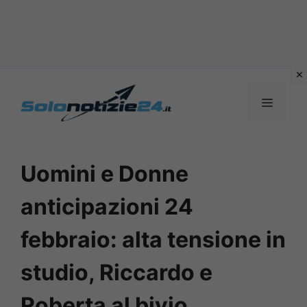
Vai
al
MENU
contenuto
Uomini e Donne
anticipazioni 24
febbraio: alta tensione in
studio, Riccardo e
Roberta al bivio