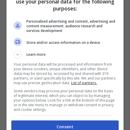
use your personal data for the following
purposes:
Personalised advertising and content, advertising and
content measurement, audience research and
services development
Store and/or access information on a device
Learn more
La dama di Cassino ha messo in discussione
Your personal data will be processed and information from
your device (cookies, unique identifiers, and other device
l’interesse che il bel Guarnieri dice di provare
data) may be stored by, accessed by and shared with 319
partners, or used specifically by this site. We and our partners
nei suoi riguardi, lamentando una certa
may use precise geolocation data.
List of partners.
freddezza e indisponibilità del cavaliere.
Some vendors may process your personal data on the basis
of legitimate interest, which you can object to by managing
Roberta, inoltre ha spiegato che, agli albori
your options below. Look for a link at the bottom of this page
or in the site menu to manage or withdraw consent in privacy
della loro storia Riccardo era molto
and cookie settings.
passionale, cosa che l’ha indotta a pensare
che il cavaliere abbia perso l’attrazione che
Consent