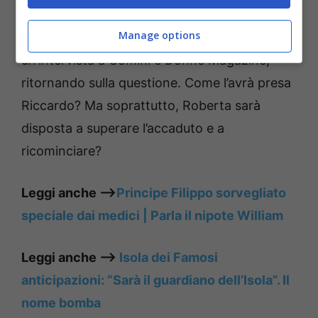
provava per lei all’inizio della loro relazione.
Manage options
Nel frattempo, la dama ha rilasciato
un’intervista a Uomini e Donne Magazine,
ritornando sulla questione. Come l’avrà presa
Riccardo? Ma soprattutto, Roberta sarà
disposta a superare l’accaduto e a
ricominciare?
Leggi anche —–>
Principe Filippo sorvegliato
speciale dai medici | Parla il nipote William
Leggi anche —–>
Isola dei Famosi
anticipazioni: “Sarà il guardiano dell’Isola”. Il
nome bomba