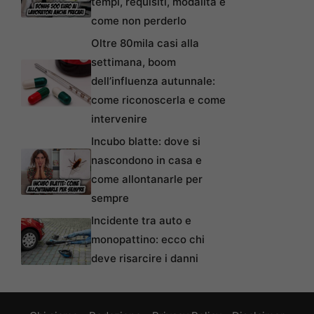
tempi, requisiti, modalità e
come non perderlo
Oltre 80mila casi alla
settimana, boom
dell’influenza autunnale:
come riconoscerla e come
intervenire
Incubo blatte: dove si
nascondono in casa e
come allontanarle per
sempre
Incidente tra auto e
monopattino: ecco chi
deve risarcire i danni