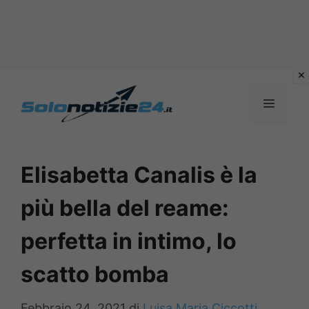
Vai
al
MENU
contenuto
Elisabetta Canalis è la
più bella del reame:
perfetta in intimo, lo
scatto bomba
Febbraio 24, 2021
di
Luisa Maria Ciccotti