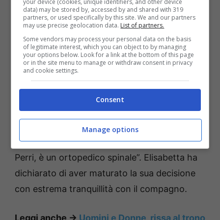
Italia. In una lunga intervista per Grazia, ha
your device (cookies, unique identifiers, and other device
data) may be stored by, accessed by and shared with 319
spiegato il perchè della sua scelta. “Fuggita
partners, or used specifically by this site. We and our partners
may use precise geolocation data.
List of partners.
per stare lontana dal tritacarne del gossip
Some vendors may process your personal data on the basis
che mi aveva presa di mira”- confessa l’ex
of legitimate interest, which you can object to by managing
your options below. Look for a link at the bottom of this page
velina di Striscia la Notizia. Poi, con molta
or in the site menu to manage or withdraw consent in privacy
and cookie settings.
trasparenza e tranquillità, spiga che non
credeva sarebbe rimasta a lungo negli Stati
Consent
Uniti. Ma la vita, è imprevedibile.” Non
credevo di rimanere lì per sempre, invece, poi
Manage options
ho conosciuto Brian», racconta. Lui, Brian
Perri, è un ortopedico spinale”. Elisabetta ha
dichiarato di aver maturato la sua decisione
con estrema tranquillità con il compagno.
Leggi anche ->
Uomini e Donne, rissa al trono