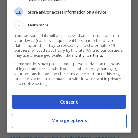
Store and/or access information on a device
Learn more
Your personal data will be processed and information from
your device (cookies, unique identifiers, and other device
data) may be stored by, accessed by and shared with 319
partners, or used specifically by this site. We and our partners
may use precise geolocation data.
List of partners.
Some vendors may process your personal data on the basis
of legitimate interest, which you can object to by managing
your options below. Look for a link at the bottom of this page
or in the site menu to manage or withdraw consent in privacy
and cookie settings.
Romina Power, l’amore dei
Consent
bambini la riempie di gioia
Manage options
Romina Power è molto amata dai bambini,
la