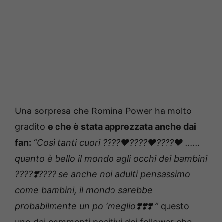
Una sorpresa che Romina Power ha molto
gradito
e che è stata apprezzata anche dai
fan:
“Così tanti cuori ????❤️????❤️????❤️ ……
quanto è bello il mondo agli occhi dei bambini
????❣️???? se anche noi adulti pensassimo
come bambini, il mondo sarebbe
probabilmente un po ‘meglio❣️❣️❣️ ”
questo
uno dei commenti positivi dei follower che