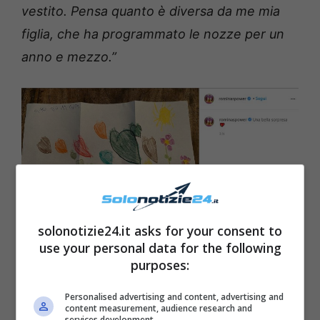
vestito. Pensa quanto è diversa da me mia
figlia, che ha programmato le nozze per un
anno e mezzo.”
solonotizie24.it asks for your consent to
use your personal data for the following
Romina Power fonte Instagram
purposes:
Leggi anche —->
Romina Power fuga dalla
Personalised advertising and content, advertising and
content measurement, audience research and
Puglia: l’ex di Albano stacca la spina
services development