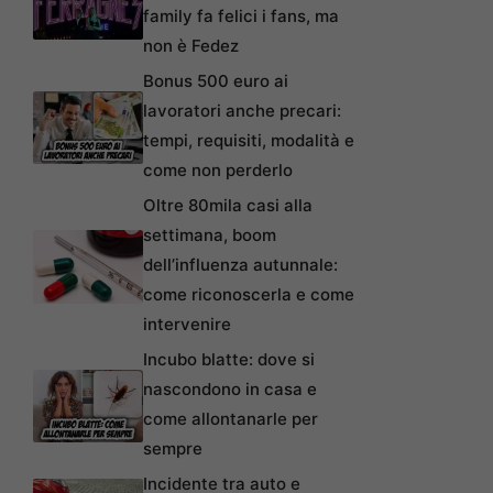
family fa felici i fans, ma
non è Fedez
Bonus 500 euro ai
lavoratori anche precari:
tempi, requisiti, modalità e
come non perderlo
Oltre 80mila casi alla
settimana, boom
dell’influenza autunnale:
come riconoscerla e come
intervenire
Incubo blatte: dove si
nascondono in casa e
come allontanarle per
sempre
Incidente tra auto e