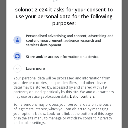
solonotizie24.it asks for your consent to
use your personal data for the following
purposes:
Personalised advertising and content, advertising and
content measurement, audience research and
services development
Store and/or access information on a device
Leggi anche
—->
Natalia Titova
Learn more
Your personal data will be processed and information from
senza trucco e in tuta: selfie al
your device (cookies, unique identifiers, and other device
data) may be stored by, accessed by and shared with 319
naturale per l’ex di Ballando con
partners, or used specifically by this site. We and our partners
may use precise geolocation data.
List of partners.
le Stelle
Some vendors may process your personal data on the basis
of legitimate interest, which you can object to by managing
your options below. Look for a link at the bottom of this page
or in the site menu to manage or withdraw consent in privacy
Julia Roberts è bella
, e su questo si
and cookie settings.