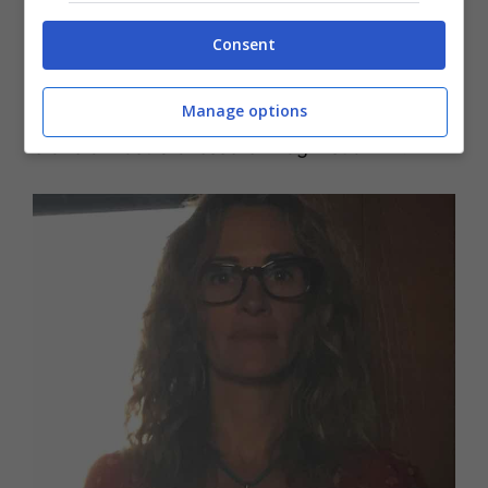
potrebbero scrivere interi capitoli. La
sostanza resterà però sempre la stessa: il
Consent
fatto che lei si mostri senza trucco ci dà
Manage options
sempre di più l’idea della
grande donna che è
e che dimostra di essere in ogni suo film.