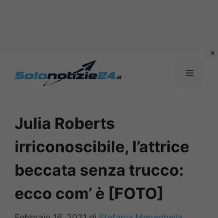
Vai
al
MENU
contenuto
Julia Roberts
irriconoscibile, l’attrice
beccata senza trucco:
ecco com’ è [FOTO]
Febbraio 16, 2021
di
Stefania Meneghella