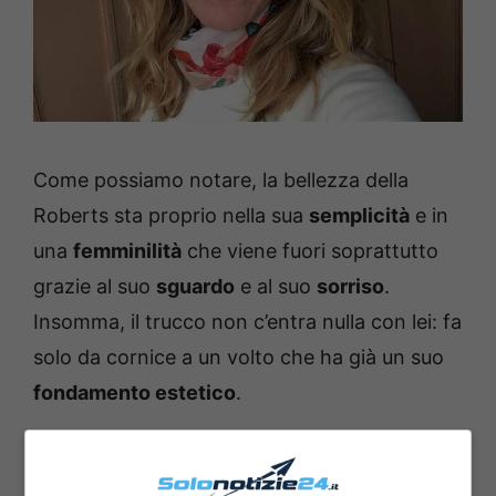
Come possiamo notare, la bellezza della
Roberts sta proprio nella sua
semplicità
e in
una
femminilità
che viene fuori soprattutto
grazie al suo
sguardo
e al suo
sorriso
.
Insomma, il trucco non c’entra nulla con lei: fa
solo da cornice a un volto che ha già un suo
fondamento estetico
.