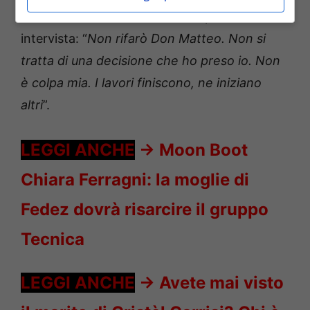
raccontato in occasione di una passata
intervista: “
Non rifarò Don Matteo. Non si
tratta di una decisione che ho preso io. Non
è colpa mia. I lavori finiscono, ne iniziano
altri
”.
LEGGI ANCHE
->
Moon Boot
Chiara Ferragni: la moglie di
Fedez dovrà risarcire il gruppo
Tecnica
LEGGI ANCHE
->
Avete mai visto