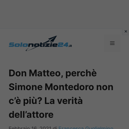
Vai
al
MENU
contenuto
Don Matteo, perchè
Simone Montedoro non
c’è più? La verità
dell’attore
Febbraio 16, 2021
di
Francesca Guglielmino