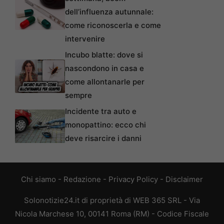
dell’influenza autunnale:
come riconoscerla e come
intervenire
Incubo blatte: dove si
nascondono in casa e
come allontanarle per
sempre
Incidente tra auto e
monopattino: ecco chi
deve risarcire i danni
Chi siamo
-
Redazione
-
Privacy Policy
-
Disclaimer
Solonotizie24.it di proprietà di WEB 365 SRL - Via
Nicola Marchese 10, 00141 Roma (RM) - Codice Fiscale