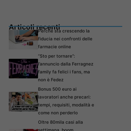
Articoli recenti
Perché sta crescendo la
fiducia nei confronti delle
farmacie online
“Sto per tornare”:
l’annuncio dalla Ferragnez
family fa felici i fans, ma
non è Fedez
Bonus 500 euro ai
lavoratori anche precari:
tempi, requisiti, modalità e
come non perderlo
Oltre 80mila casi alla
settimana, boom