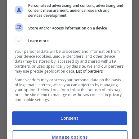
Personalised advertising and content, advertising and
content measurement, audience research and
services development
Store and/or access information on a device
Learn more
Your personal data will be processed and information from
your device (cookies, unique identifiers, and other device
data) may be stored by, accessed by and shared with 319
partners, or used specifically by this site. We and our partners
may use precise geolocation data.
List of partners.
Simone Montedoro – Solonotizie24
Some vendors may process your personal data on the basis
of legitimate interest, which you can object to by managing
L’addio alla serie
your options below. Look for a link at the bottom of this page
or in the site menu to manage or withdraw consent in privacy
and cookie settings.
Una volta conclusa l’esperienza in
Don
Matteo
, insieme all’incontro con Lia, nipote di
Consent
Cecchini,
Simone Montedoro
lascerà
definitivamente la serie come lui stesso ha poi
Manage options