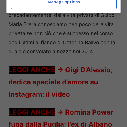
Manage options
Come abbiamo avuto modo di spiegare
precedentemente, della vita privata di Guido
Maria Brera conosciamo ben poco della vita
privata se non ciò che è successo nel corso
degli ultimi al fianco di Caterina Balivo con la
quale è convolato a nozze nel 2014.
LEGGI ANCHE
->
Gigi D’Alessio,
dedica speciale d’amore su
Instagram: il video
LEGGI ANCHE
->
Romina Power
fuga dalla Puglia: l’ex di Albano