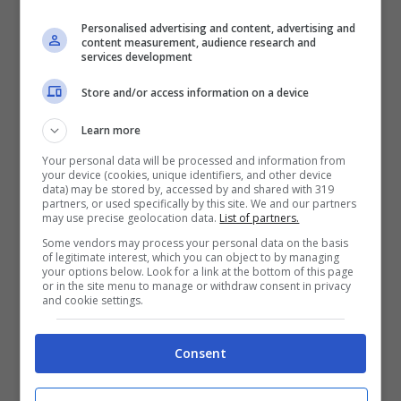
Personalised advertising and content, advertising and
content measurement, audience research and
services development
Store and/or access information on a device
Learn more
Your personal data will be processed and information from
your device (cookies, unique identifiers, and other device
data) may be stored by, accessed by and shared with 319
partners, or used specifically by this site. We and our partners
may use precise geolocation data.
List of partners.
Nella vita di
Brera
a quanto pare c’è stato
Some vendors may process your personal data on the basis
of legitimate interest, which you can object to by managing
anche un altro amore importante, una donna
your options below. Look for a link at the bottom of this page
or in the site menu to manage or withdraw consent in privacy
molto conosciuta nel mondo dello
and cookie settings.
spettacolo… ecco di chi si tratta.
Consent
La famosa ex di Brera