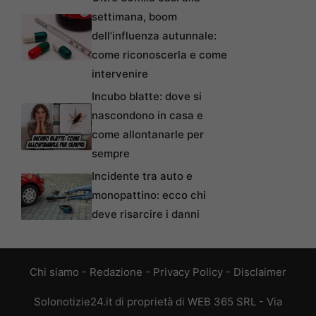
settimana, boom
dell’influenza autunnale:
come riconoscerla e come
intervenire
Incubo blatte: dove si
nascondono in casa e
come allontanarle per
sempre
Incidente tra auto e
monopattino: ecco chi
deve risarcire i danni
Chi siamo
-
Redazione
-
Privacy Policy
-
Disclaimer
Solonotizie24.it di proprietà di WEB 365 SRL - Via