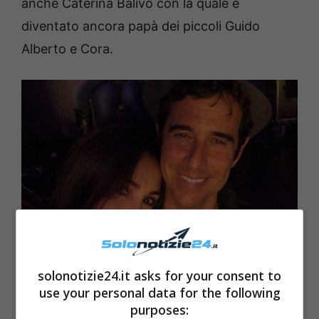
anche Caterina Balivo con la quale è
diventato ancora papà dei piccoli Guido
Alberto e Cora.
solonotizie24.it asks for your consent to
Caterina Balivo Guido Maria Brera – Solonotizie24
use your personal data for the following
purposes: