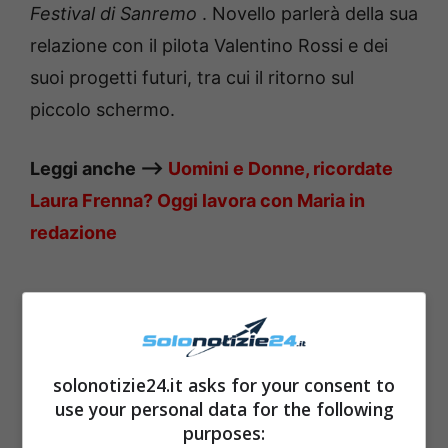
Festival di Sanremo
.
Novello parlerà della sua
relazione con il pilota Valentino Rossi e dei
suoi progetti futuri, tra cui il ritorno sul
piccolo schermo.
Leggi anche —->
Uomini e Donne, ricordate
Laura Frenna?
Oggi lavora con Maria in
redazione
solonotizie24.it asks for your consent to
use your personal data for the following
purposes: