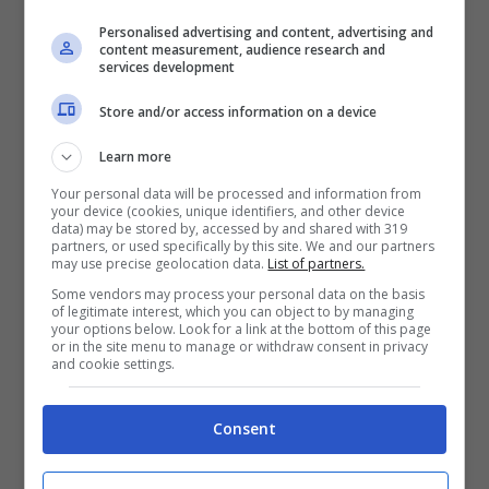
Personalised advertising and content, advertising and
content measurement, audience research and
services development
Store and/or access information on a device
Leggi anche —->
Riconoscete chi è questa
bambina?
E ‘una famosa cantante
Learn more
Your personal data will be processed and information from
your device (cookies, unique identifiers, and other device
Francesco Sarcina e il
data) may be stored by, accessed by and shared with 319
partners, or used specifically by this site. We and our partners
rapporto con la sua ex
may use precise geolocation data.
List of partners.
Some vendors may process your personal data on the basis
moglie
of legitimate interest, which you can object to by managing
your options below. Look for a link at the bottom of this page
or in the site menu to manage or withdraw consent in privacy
and cookie settings.
Ospite di Verissimo, il leader de
Le Vibrazioni
,
Francesco Sarcina
.
Il cantante parlerà del
Consent
suo chiacchieratissimo matrimonio finito
qualche tempo fa con
Clinzia Incorvaia
.