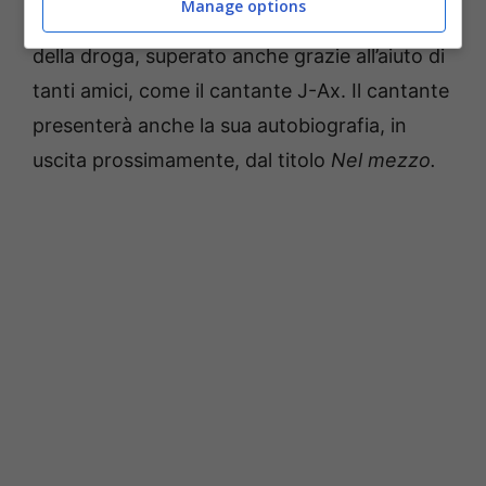
Manage options
Sarcina rivelerà di essere entrato nel tunnel
della droga, superato anche grazie all’aiuto di
tanti amici, come il cantante J-Ax.
Il cantante
presenterà anche la sua autobiografia, in
uscita prossimamente, dal titolo
Nel mezzo.