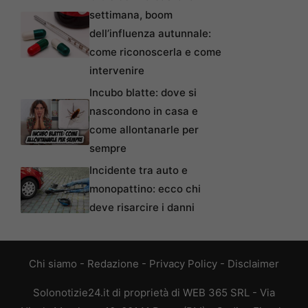
settimana, boom
dell’influenza autunnale:
come riconoscerla e come
intervenire
Incubo blatte: dove si
nascondono in casa e
come allontanarle per
sempre
Incidente tra auto e
monopattino: ecco chi
deve risarcire i danni
Chi siamo
-
Redazione
-
Privacy Policy
-
Disclaimer
Solonotizie24.it di proprietà di WEB 365 SRL - Via