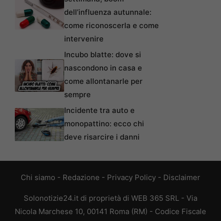
dell’influenza autunnale:
come riconoscerla e come
intervenire
Incubo blatte: dove si
nascondono in casa e
come allontanarle per
sempre
Incidente tra auto e
monopattino: ecco chi
deve risarcire i danni
Chi siamo
-
Redazione
-
Privacy Policy
-
Disclaimer
Solonotizie24.it di proprietà di WEB 365 SRL - Via
Nicola Marchese 10, 00141 Roma (RM) - Codice Fiscale