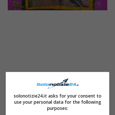
Stavolta, è appunto toccato proprio a lei: alla
solonotizie24.it asks for your consent to
conduttrice di ‘
Mattino 5
‘. Dopo aver
use your personal data for the following
purposes:
mostrato una serie di suoi
momenti televisivi