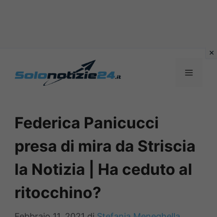
Vai
al
MENU
contenuto
Federica Panicucci
presa di mira da Striscia
la Notizia | Ha ceduto al
ritocchino?
Febbraio 11, 2021
di
Stefania Meneghella