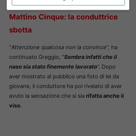
Panicucci perde la pazienza a
Mattino Cinque: la conduttrice
sbotta
“
Attenzione qualcosa non la convince
“, ha
continuato Greggio, “
Sembra infatti che il
naso sia stato finemente lavorato
“. Dopo
aver mostrato al pubblico una foto di lei da
giovane, il conduttore ha poi rivelato di aver
avuto la sensazione che si sia
rifatta anche il
viso
.