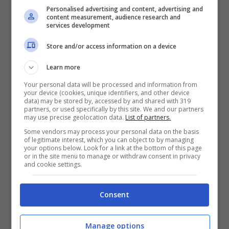
divertenti o imbarazzanti
, via con le varie
Personalised advertising and content, advertising and
content measurement, audience research and
descrizioni. “
Se qualcuno la riprende con giri
services development
di parole
“, ha commentato
Ezio Greggio
,
Store and/or access information on a device
“
qualcuno preferisce prenderla di petto
“.
Hanno così mostrato una ‘
strizzata
‘ al seno
Learn more
della Panicucci, avvenuta in passato.
Your personal data will be processed and information from
your device (cookies, unique identifiers, and other device
data) may be stored by, accessed by and shared with 319
partners, or used specifically by this site. We and our partners
“
Molto attenta alla forma
“, ha poi continuato
may use precise geolocation data.
List of partners.
il presentatore riferendosi alle troppe
Some vendors may process your personal data on the basis
of legitimate interest, which you can object to by managing
parolacce dette in tv, “
a volte si dimentica di
your options below. Look for a link at the bottom of this page
or in the site menu to manage or withdraw consent in privacy
pesare le parole
“. Infine, ecco il momento
and cookie settings.
tanto atteso: quello dello ‘
scanner test
‘.
Consent
Leggi anche
—->
Federica
Manage options