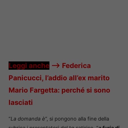
Leggi anche
—->
Federica
Panicucci, l’addio all’ex marito
Mario Fargetta: perché si sono
lasciati
“
La domanda è
“, si pongono alla fine della
rubrica i presentatori del tg satirico, “
a furia di