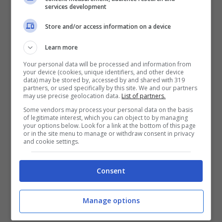
services development
Store and/or access information on a device
Learn more
Your personal data will be processed and information from
your device (cookies, unique identifiers, and other device
data) may be stored by, accessed by and shared with 319
partners, or used specifically by this site. We and our partners
may use precise geolocation data.
List of partners.
Leggi anche —->
Katia Noventa, ricordate la
Some vendors may process your personal data on the basis
of legitimate interest, which you can object to by managing
conduttrice diventata famosa con Fiorello?
your options below. Look for a link at the bottom of this page
or in the site menu to manage or withdraw consent in privacy
Eccola oggi a 54 anni
and cookie settings.
Fotografati nel centro di
Consent
Milano
Manage options
I due, dicevamo, sono stati paparazzati