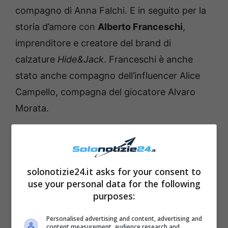
compagno di Anna Falchi. E in seguito per la
storia d’amore con
Alberto Franceschi
,
imprenditore e creatore del brand di
calzature
Hide&Jack
. Franceschi è anche
stato anche compagno dell’influencer Alice
Campello, compagna del giocatore Alvaro
Morata.
Leggi anche —->
“Un melanoma maligno e
aggressivo” |
Antonella Clerici e il grave
solonotizie24.it asks for your consent to
lutto del passato
use your personal data for the following
purposes:
Personalised advertising and content, advertising and
content measurement, audience research and