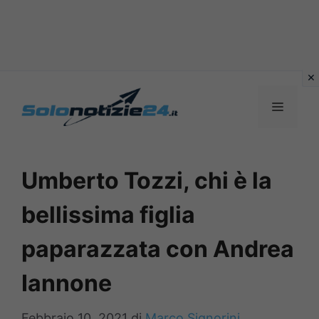
Vai
al
MENU
contenuto
Umberto Tozzi, chi è la
bellissima figlia
paparazzata con Andrea
Iannone
Febbraio 10, 2021
di
Marco Signorini