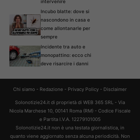
intervenire
Incubo blatte: dove si
nascondono in casa e
come allontanarle per
sempre
Incidente tra auto e
monopattino: ecco chi
deve risarcire i danni
Chi siamo
-
Redazione
-
Privacy Policy
-
Disclaimer
Solonotizie24.it di proprietà di WEB 365 SRL - Via
Nicola Marchese 10, 00141 Roma (RM) - Codice Fiscale
e Partita I.V.A. 12279101005
Solonotizie24.it non è una testata giornalistica, in
quanto viene aggiornato senza alcuna periodicità. Non